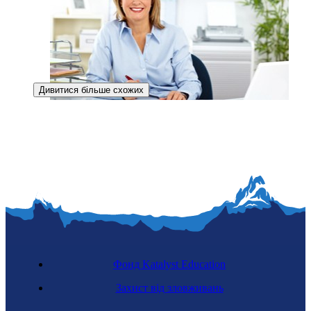
Дивитися більше схожих
Дилерка фінансових активів
Фонд Katalyst Education
Захист від зловживань