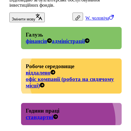
інвестиційних фондів.
W.
чоловіча
Змінити мову
Галузь
фінансів
адміністрації
Робоче середовище
віддалено
офіс компанії (робота на сидячому
місці)
Години праці
стандартні