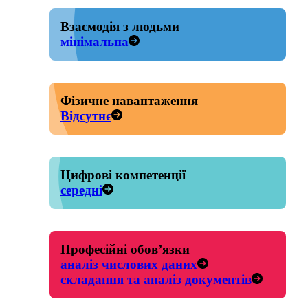
Взаємодія з людьми
мінімальна
Фізичне навантаження
Відсутнє
Цифрові компетенції
середні
Професійні обов’язки
аналіз числових даних
складання та аналіз документів