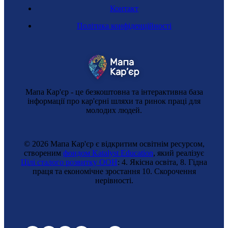
Контакт
Ризик-менеджерка
Політика конфіденційності
Мапа Кар'єр - це безкоштовна та інтерактивна база
інформації про кар'єрні шляхи та ринок праці для
молодих людей.
© 2026 Мапа Кар'єр є відкритим освітнім ресурсом,
створеним
фондом Katalyst Education
, який реалізує
Цілі сталого розвитку ООН
: 4. Якісна освіта, 8. Гідна
Спеціалістка з контролінгу
праця та економічне зростання 10. Cкорочення
нерівності.