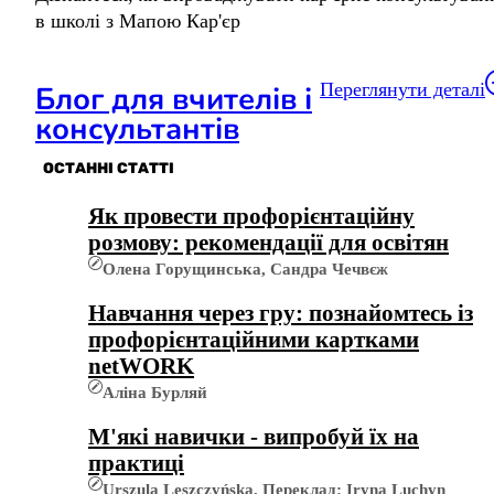
в школі з Мапою Кар'єр
Переглянути деталі
Блог для вчителів і
консультантів
ОСТАННІ СТАТТІ
Як провести профорієнтаційну
розмову: рекомендації для освітян
Олена Горущинська, Сандра Чечвєж
Навчання через гру: познайомтесь із
профорієнтаційними картками
netWORK
Аліна Бурляй
М'які навички - випробуй їх на
практиці
Urszula Leszczyńska, Переклад: Iryna Luchyn