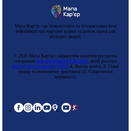
Мапа Кар'єр - це безкоштовна та інтерактивна база
інформації про кар'єрні шляхи та ринок праці для
молодих людей.
© 2026 Мапа Кар'єр є відкритим освітнім ресурсом,
створеним
фондом Katalyst Education
, який реалізує
Цілі сталого розвитку ООН
: 4. Якісна освіта, 8. Гідна
праця та економічне зростання 10. Cкорочення
нерівності.