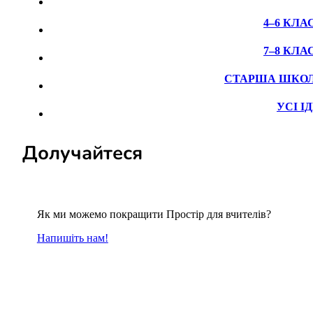
4–6 КЛА
7–8 КЛА
СТАРША ШКО
УСІ ІД
Долучайтеся
Як ми можемо покращити Простір для вчителів?
Напишіть нам!