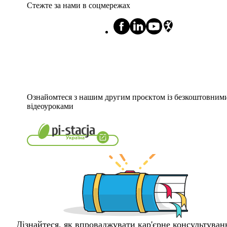
Стежте за нами в соцмережах
Ознайомтеся з нашим другим проєктом із безкоштовним
відеоуроками
Дізнайтеся, як впроваджувати кар'єрне консультуван