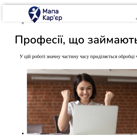
Mapa Karier v 4.0.0
Професії, що займают
У цій роботі значну частину часу приділяється обробці 