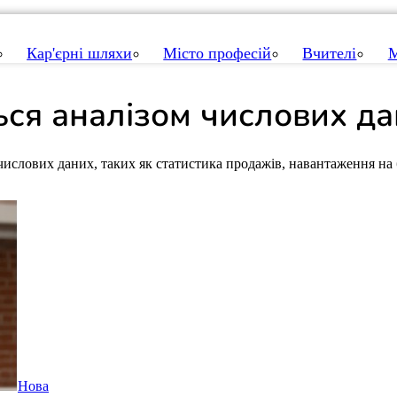
Кар'єрні шляхи
Місто професій
Вчителі
М
ься
аналізом числових д
числових даних, таких як статистика продажів, навантаження на б
Нова