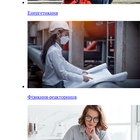
Енергетикиня
Фізикиня-реакторниця