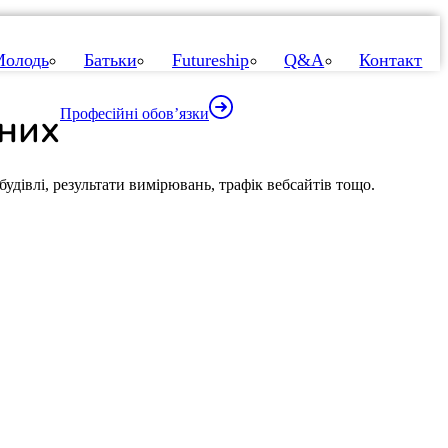
олодь
Батьки
Futureship
Q&A
Контакт
аних
Професійні обов’язки
удівлі, результати вимірювань, трафік вебсайтів тощо.