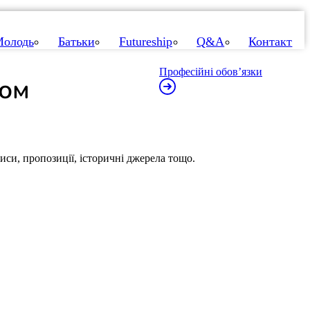
олодь
Батьки
Futureship
Q&A
Контакт
Професійні обов’язки
зом
иси, пропозиції, історичні джерела тощо.