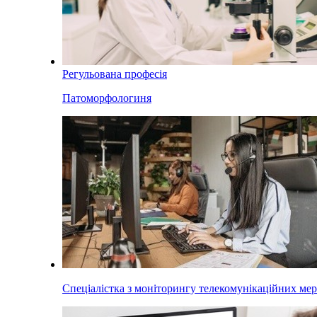
Регульована професія
Патоморфологиня
Спеціалістка з моніторингу телекомунікаційних ме