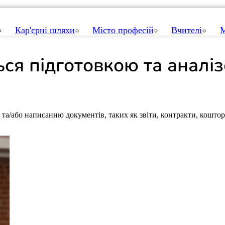
Кар'єрні шляхи
Місто професій
Вчителі
М
ься
підготовкою та аналі
 та/або написанню документів, таких як звіти, контракти, коштор