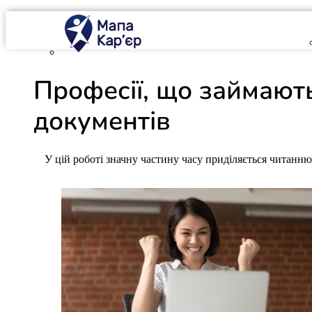
Mapa Karier v 4.0.0
Професії, що займают
документів
У цій роботі значну частину часу приділяється читанню