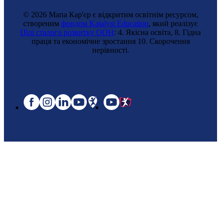
© 2026 Мапа Кар'єр є відкритим освітнім ресурсом,
створеним
фондом Katalyst Education
, який реалізує
Цілі сталого розвитку ООН
: 4. Якісна освіта, 8. Гідна
праця та економічне зростання 10. Cкорочення
нерівності.