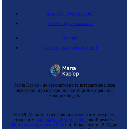
Фонд Katalyst Education
Захист від зловживань
Контакт
Політика конфіденційності
Мапа Кар'єр - це безкоштовна та інтерактивна база
інформації про кар'єрні шляхи та ринок праці для
молодих людей.
© 2026 Мапа Кар'єр є відкритим освітнім ресурсом,
створеним
фондом Katalyst Education
, який реалізує
Цілі сталого розвитку ООН
: 4. Якісна освіта, 8. Гідна