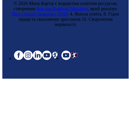
© 2026 Мапа Кар'єр є відкритим освітнім ресурсом,
створеним
фондом Katalyst Education
, який реалізує
Цілі сталого розвитку ООН
: 4. Якісна освіта, 8. Гідна
праця та економічне зростання 10. Cкорочення
нерівності.