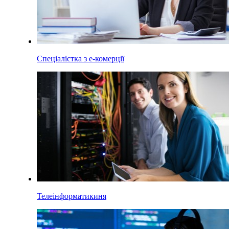
Спеціалістка з е-комерції
Телеінформатикиня