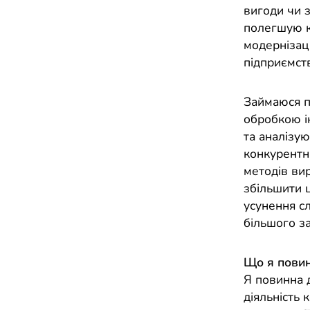
вигоди чи з
полегшую к
модернізаці
підприємст
Займаюся п
обробкою і
та аналізу
конкурентн
методів ви
збільшити 
усунення сл
більшого за
Що я повин
Я повинна д
діяльність 