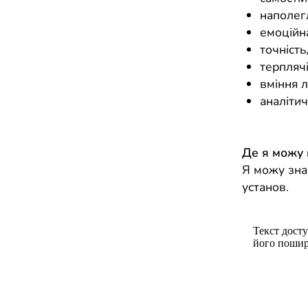
наполегл
емоційна
точність
терплячі
вміння 
аналітич
Де я можу
Я можу знай
установ.
Текст досту
його пошир