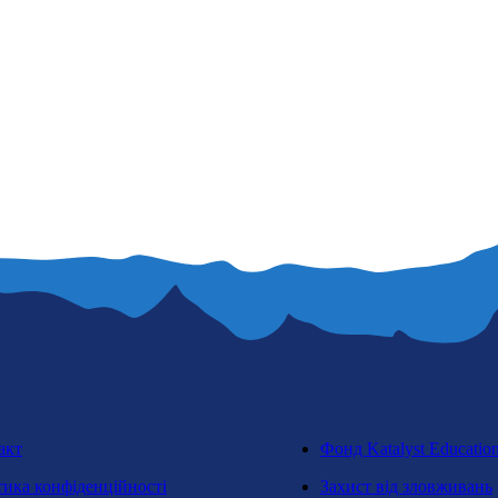
акт
Фонд Katalyst Educatio
тика конфіденційності
Захист від зловживань