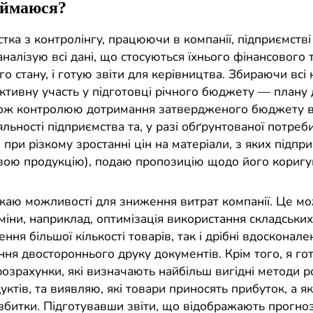
аймаюся?
стка з контролінгу, працюючи в компанії, підприємстві
 аналізую всі дані, що стосуються їхнього фінансового 
о стану, і готую звіти для керівництва. Збираючи всі 
активну участь у підготовці річного бюджету — плану 
кож контролюю дотримання затвердженого бюджету в
яльності підприємства та, у разі обґрунтованої потреб
 при різкому зростанні цін на матеріали, з яких підпр
вою продукцію), подаю пропозицію щодо його коригу
каю можливості для зниження витрат компанії. Це мо
зміни, наприклад, оптимізація використання складськ
ння більшої кількості товарів, так і дрібні вдосконал
ня двостороннього друку документів. Крім того, я го
розрахунки, які визначають найбільш вигідні методи р
ктів, та виявляю, які товари приносять прибуток, а як
збитки. Підготувавши звіти, що відображають прогно