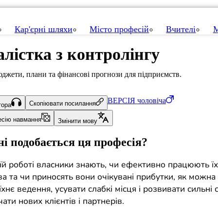
Кар'єрні шляхи
Місто професій
Вчителі
М
алістка з контролінгу
джети, плани та фінансові прогнози для підприємств.
ВЕРСІЯ
чоловіча
Скопіювати посилання
тора
есію навмання
Змінити мову
і подобається ця професія?
їй роботі власники знають, чи ефективно працюють їх
ва та чи приносять вони очікувані прибутки, як можн
їхнє ведення, усувати слабкі місця і розвивати сильні 
ати нових клієнтів і партнерів.