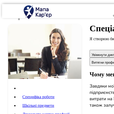
Спеці
Я створюю бю
Увімкнути дик
Витягни проф
Чому мен
Завдяки мо
Опис професії
підприємст
Специфіка роботи
витрати на 
також залуч
Шкільні предмети