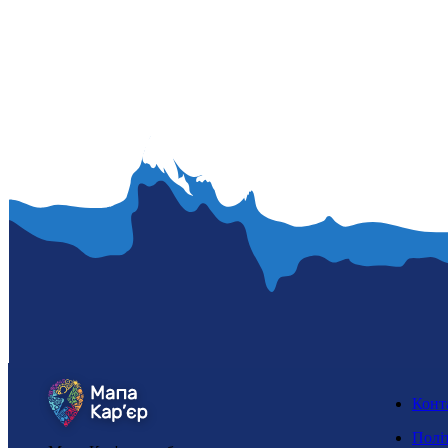
Конт
Полі