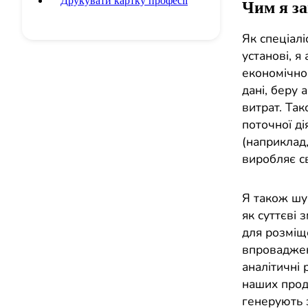
Друкувати картку професії
Чим я з
Як спеціалі
установі, я
економічног
дані, беру 
витрат. Та
поточної ді
(наприклад,
виробляє с
Я також шу
як суттєві 
для розміще
впроваджен
аналітичні 
наших проду
генерують 