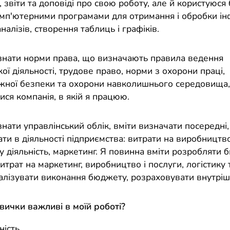
, звіти та доповіді про свою роботу, але й користуюся
омп'ютерними програмами для отримання і обробки ін
налізів, створення таблиць і графіків.
знати норми права, що визначають правила ведення
ої діяльності, трудове право, норми з охорони праці,
ної безпеки та охорони навколишнього середовища,
ся компанія, в якій я працюю.
нати управлінський облік, вміти визначати посередні, 
ати в діяльності підприємства: витрати на виробництво
у діяльність, маркетинг. Я повинна вміти розробляти
итрат на маркетинг, виробництво і послуги, логістику
алізувати виконання бюджету, розраховувати внутрішн
авички важливі в моїй роботі?
ність,