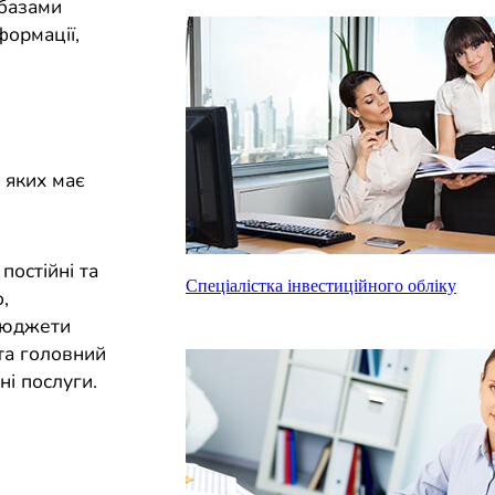
 базами
формації,
 яких має
постійні та
Спеціалістка інвестиційного обліку
,
 бюджети
 та головний
і послуги.