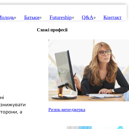
олодь
Батьки
Futureship
Q&A
Контакт
Схожі професії
ні
а знижувати
Ризик-менеджерка
сторони, а