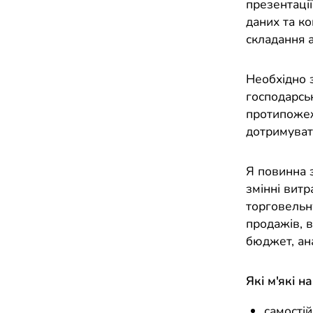
презентації
даних та к
складання а
Необхідно 
господарськ
протипожеж
дотримувати
Я повинна з
змінні витр
торговельн
продажів, в
бюджет, ан
Які м'які н
самостій