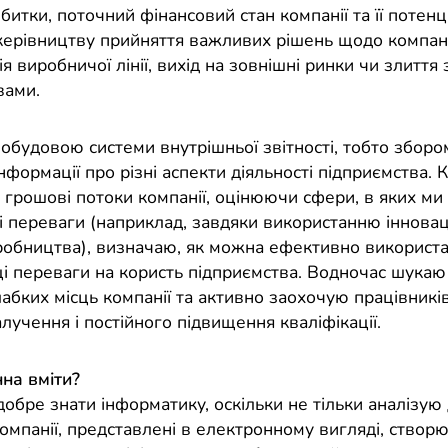
битки, поточний фінансовий стан компанії та її потенці
ерівництву прийняття важливих рішень щодо компанії
я виробничої лінії, вихід на зовнішні ринки чи злиття
вами.
обудовою системи внутрішньої звітності, тобто збором
нформації про різні аспекти діяльності підприємства.
ю грошові потоки компанії, оцінюючи сфери, в яких ми
і переваги (наприклад, завдяки використанню іннова
робництва), визначаю, як можна ефективно використа
ці переваги на користь підприємства. Водночас шука
абких місць компанії та активно заохочую працівникі
лучення і постійного підвищення кваліфікації.
на вміти?
обре знати інформатику, оскільки не тільки аналізую 
компанії, представлені в електронному вигляді, створ