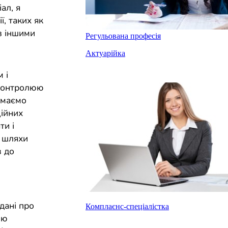
ал, я
, таких як
 з іншими
Регульована професія
Актуарійка
 і
 Контролюю
 маємо
ційних
ти і
ю шляхи
в до
дані про
Комплаєнс-спеціалістка
юю