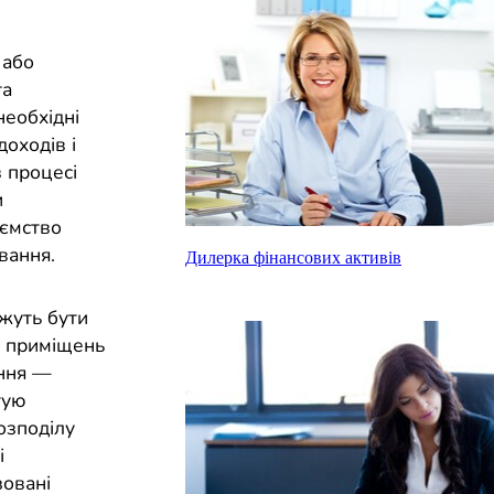
 або
та
необхідні
доходів і
 процесі
и
иємство
вання.
Дилерка фінансових активів
жуть бути
их приміщень
ення —
тую
озподілу
і
зовані