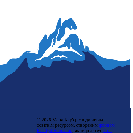
n
© 2026 Мапа Кар'єр є відкритим
освітнім ресурсом, створеним
фондом
Katalyst Education
, який реалізує
Цілі