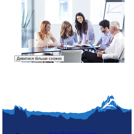
Дивитися більше схожих
Фандрайзерка
Фонд Katalyst Education