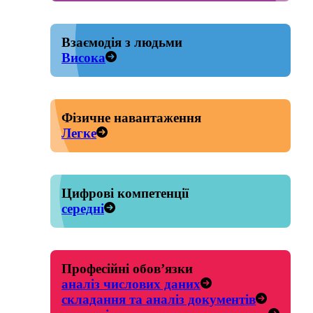
Взаємодія з людьми
Висока
Фізичне навантаження
Легке
Цифрові компетенції
середні
Професійні обов’язки
аналіз числових даних
складання та аналіз документів