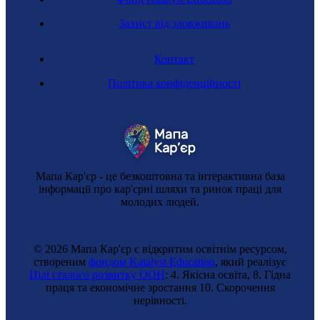
Захист від зловживань
Контакт
Капітанка порту
Політика конфіденційності
Мапа Кар'єр - це безкоштовна та інтерактивна база
інформації про кар'єрні шляхи та ринок праці для
молодих людей.
© 2026 Мапа Кар'єр є відкритим освітнім ресурсом,
створеним
фондом Katalyst Education
, який реалізує
Цілі сталого розвитку ООН
: 4. Якісна освіта, 8. Гідна
Координаторка проєктів ЄС
праця та економічне зростання 10. Cкорочення
нерівності.