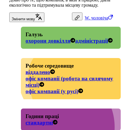
екологічно та підтримувала місцеву громаду.
W.
чоловіча
Змінити мову
Галузь
охорони довкілля
адміністрації
Робоче середовище
віддалено
офіс компанії (робота на сидячому
місці)
офіс компанії (у русі)
Години праці
стандартні