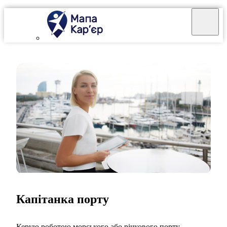
Капітанка порту
Керую роботою морського або річкового порту.