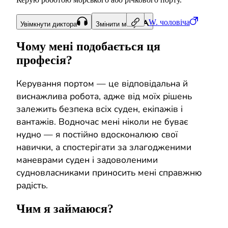
W.
чоловіча
Увімкнути диктора
Змінити мову
Чому мені подобається ця
професія?
Керування портом — це відповідальна й
виснажлива робота, адже від моїх рішень
залежить безпека всіх суден, екіпажів і
вантажів. Водночас мені ніколи не буває
нудно — я постійно вдосконалюю свої
навички, а спостерігати за злагодженими
маневрами суден і задоволеними
судновласниками приносить мені справжню
радість.
Чим я займаюся?