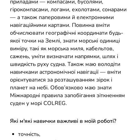
приладами — компасами, бусолями,
гірокомпасами, логами, ехолотами, сонарами
— а також паперовими й електронними
навігаційними картами. Повинна вміти
обчислювати географічні координати будь-
якої точки на Землі, знати морські одиниці
виміру, такі як морська миля, кабельтов,
сажень, уміти визначати напрямки, шлях і
швидкість руху судна. Також маю володіти
навичками астрономічної навігації — вміти
орієнтуватися за розташуванням зірок і
планет на небі. Обов’язково маю знати
Міжнародні правила запобігання зіткненням
суден у морі COLREG.
Які м'які навички важливі в моїй роботі?
точність,