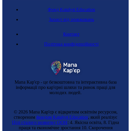
Фонд Katalyst Education
Захист від зловживань
Контакт
Політика конфіденційності
Мапа Кар'єр - це безкоштовна та інтерактивна база
інформації про кар'єрні шляхи та ринок праці для
молодих людей.
© 2026 Мапа Кар'єр є відкритим освітнім ресурсом,
створеним
фондом Katalyst Education
, який реалізує
Цілі сталого розвитку ООН
: 4. Якісна освіта, 8. Гідна
праця та економічне зростання 10. Cкорочення