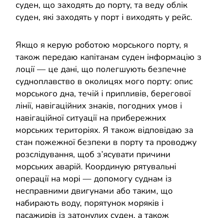
суден, що заходять до порту, та веду облік
суден, які заходять у порт і виходять у рейс.
Якщо я керую роботою морського порту, я
також передаю капітанам суден інформацію з
лоції — це дані, що полегшують безпечне
судноплавство в околицях мого порту: опис
морського дна, течій і припливів, берегової
лінії, навігаційних знаків, погодних умов і
навігаційної ситуації на прибережних
морських територіях. Я також відповідаю за
стан пожежної безпеки в порту та проводжу
розслідування, щоб з’ясувати причини
морських аварій. Координую рятувальні
операції на морі — допомогу суднам із
несправними двигунами або таким, що
набирають воду, порятунок моряків і
пасажирів із затонулих суден, а також