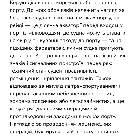
Керую діяльністю морського або річкового
порту. До моїх обов’язків належить нагляд за
безпекою судноплавства в межах порту, на
рейді — це ділянка акваторії перед входом у
порт із мілководдям, де судна можуть ставати
на якір у очікуванні заходу до порту — та на
підхідних фарватерах, якими судна прямують
до гавані. Контролюю справність навігаційних
знаків і сигнальних пристроїв, перевіряю
технічний стан суден, правильність
розміщення і кріплення вантажів. Також
відповідаю за нагляд за транспортуванням і
перевантаженням небезпечних речовин,
зокрема токсичних або легкозаймистих, а ще
керую рятувальними операціями й
протильодовими заходами в межах порту.
Наглядаю за проведенням лоцманських
операцій, буксирування й швартування всіх