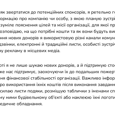
як звертатися до потенційних спонсорів, я ретельно г
ормацію про компанію чи особу, з якою планую зустріч
озуміле пояснення цілей та місії організації, для якої 
зповідаю, на що потрібні кошти та як вони будуть ви
ня нових донорів я використовую різні канали комуні
звінки, електронні й традиційні листи, особисті зустріч
у рекламу в місцевих медіа.
оті я не лише шукаю нових донорів, а й підтримую сто
вже нас підтримує, заохочуючи їх до подальших пожер
я фінансової стабільності організації. Важливо інфо
ро використання їхніх коштів після виконання завданн
дсилаю листи подяки, розміщую таблички з іменами сп
му ними будівельному об'єкті або наклеюю їхні логот
едичне обладнання.