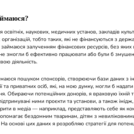
аймаюся?
освітніх, наукових, медичних установ, закладів куль
організацій, тобто таких, які не фінансуються з держ
 займаюся залученням фінансових ресурсів, без яких 
ї не змогли б ефективно працювати або були б змушен
вою діяльність.
ймаюся пошуком спонсорів, створюючи бази даних з 
ї та приватних осіб, які, на мою думку, могли б надати
ня. Обираючи потенційних донорів, я враховую їхній 
 підтримувані ними проєкти та установи, а також імідж
орити в медіа — наприклад, представляють себе як ко
допомагає бездомним тваринам, дітям з невиліковним
На основі цих даних я розробляю стратегії для потенц