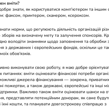
ен вміти?
добре знати, як користуватися комп'ютером та іншим
м: факсом, принтером, сканером, ксероксом.
нати норми, що регулюють діяльність організацій різн
 зборів на визначену мету та залучення спонсорів. Кр
ідно володіти знаннями щодо заповнення та обробки 
ня з державних і європейських фондів, оскільки це т
моїх обов'язків.
вно виконувати свою роботу, я маю добре орієнтува
 питаннях: вміти оцінювати фінансові потреби організ
можливі джерела фінансування — зокрема, приватних
і пожертви, а також державні, європейські та інші м
ідтримки. Важливо також вміти оцінювати шанси на 
ня, представляти потенційним донорам, як саме будут
 їхні кошти, та планувати довгострокову співпрацю з