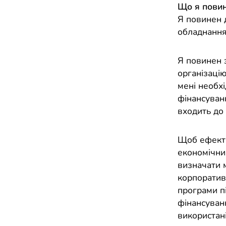
Що я повин
Я повинен 
обладнання
Я повинен з
організацію
мені необх
фінансуван
входить до 
Щоб ефекти
економічних
визначати 
корпоративн
програми п
фінансуван
використані