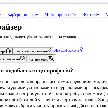
Кар'єрні шляхи
Місто професій
Вчителі
М
айзер
 для діяльності різних організацій та установ.
ВЕРСІЯ
жіноча
Скопіювати посилання
тора
есію навмання
Змінити мову
і подобається ця професія?
спонсорів до співпраці з освітніми, науковими, медич
 культурними установами та неурядовими організаціям
їм краще підтримувати тих, хто потребує допомоги (т
ворих дітей, людей у скруті чи жертв катастроф). Завд
и можуть брати участь у проєктах, які дійсно варті їхн