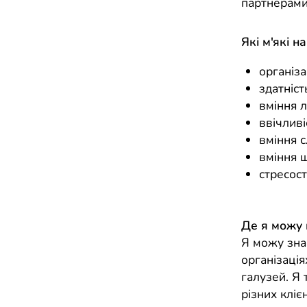
партнерами
Які м'які н
організа
здатніст
вміння 
ввічливі
вміння с
вміння 
стресост
Де я можу
Я можу зна
організація
галузей. Я
різних клієн