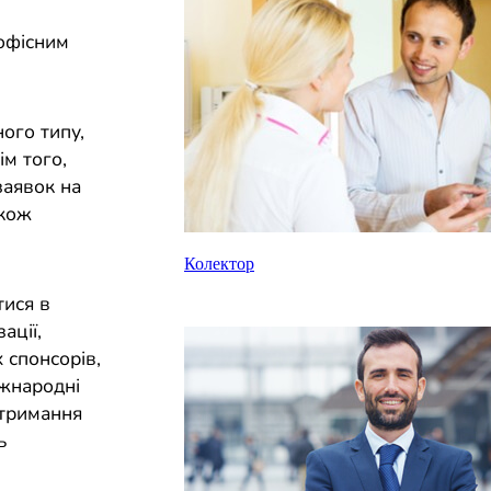
 офісним
ого типу,
ім того,
заявок на
акож
Колектор
тися в
ації,
 спонсорів,
іжнародні
отримання
ь