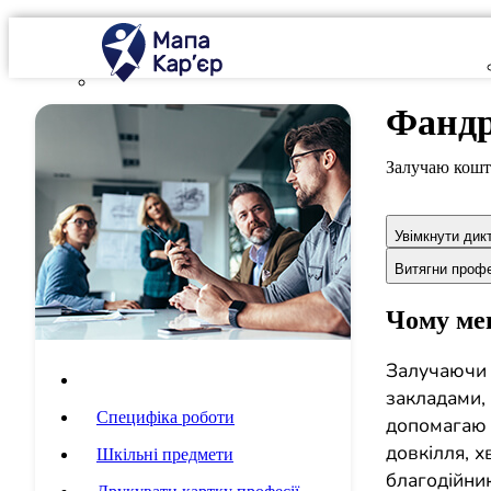
Фандр
Залучаю кошти
Увімкнути дик
Витягни проф
Чому мен
Залучаючи 
Опис професії
закладами,
Специфіка роботи
допомагаю 
довкілля, х
Шкільні предмети
благодійник