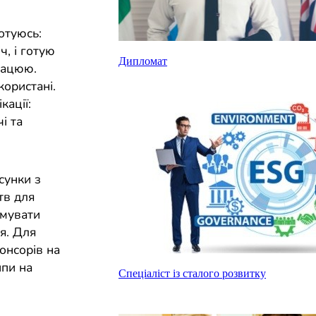
отуюсь:
, і готую
Дипломат
працюю.
користані.
кації:
і та
сунки з
тв для
рмувати
я. Для
онсорів на
ипи на
Спеціаліст із сталого розвитку