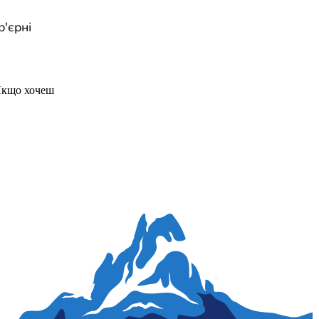
р'єрні
Якщо хочеш