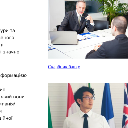
тури та
авного
ці
і значно
Скарбник банку
інформацією
тип
, який вони
мпанія/
и
ійної