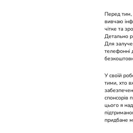
Перед тим, 
вивчаю інф
чітке та зр
Детально ро
Для залучен
телефонні д
безкоштовн
У своїй роб
тими, хто 
забезпеченн
спонсорів п
цього я на
підтримано
придбане м