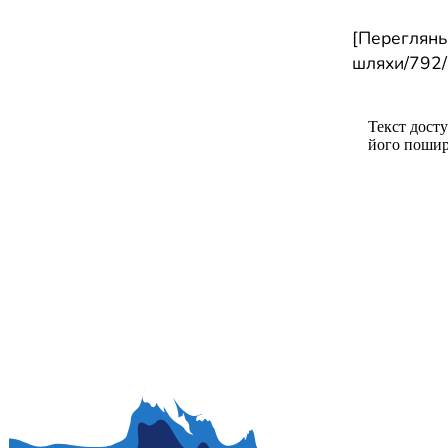
[Переглянь,
шляхи/792/m
Текст досту
його пошир