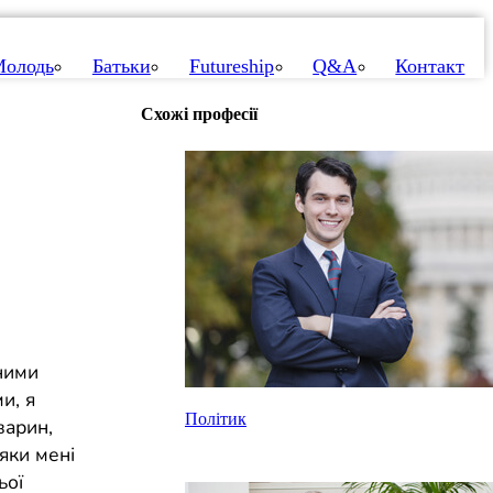
олодь
Батьки
Futureship
Q&A
Контакт
Схожі професії
ними
и, я
Політик
варин,
яки мені
ьої