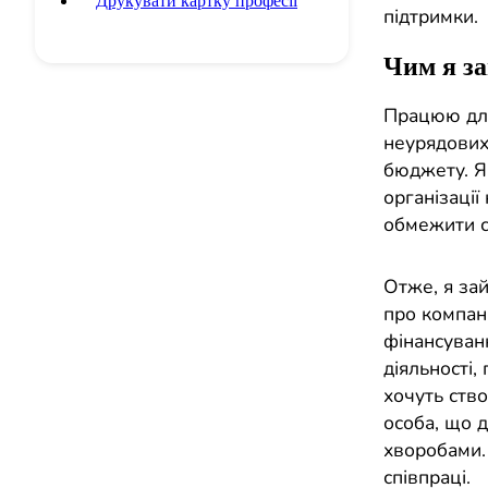
Друкувати картку професії
підтримки.
Чим я з
Працюю для 
неурядових 
бюджету. Я
організаці
обмежити с
Отже, я за
про компані
фінансуван
діяльності,
хочуть ств
особа, що 
хворобами. 
співпраці.