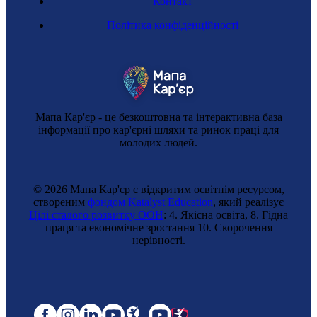
Контакт
Політика конфіденційності
Мапа Кар'єр - це безкоштовна та інтерактивна база
інформації про кар'єрні шляхи та ринок праці для
молодих людей.
© 2026 Мапа Кар'єр є відкритим освітнім ресурсом,
створеним
фондом Katalyst Education
, який реалізує
Цілі сталого розвитку ООН
: 4. Якісна освіта, 8. Гідна
праця та економічне зростання 10. Cкорочення
нерівності.