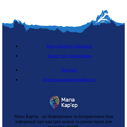
Фонд Katalyst Education
Захист від зловживань
Контакт
Політика конфіденційності
Мапа Кар'єр - це безкоштовна та інтерактивна база
інформації про кар'єрні шляхи та ринок праці для
молодих людей.