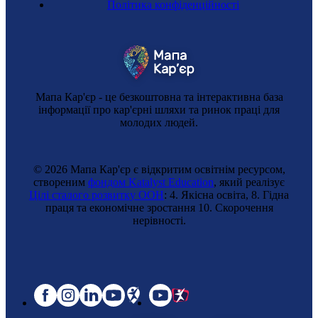
Політика конфіденційності
Мапа Кар'єр - це безкоштовна та інтерактивна база
інформації про кар'єрні шляхи та ринок праці для
молодих людей.
© 2026 Мапа Кар'єр є відкритим освітнім ресурсом,
створеним
фондом Katalyst Education
, який реалізує
Цілі сталого розвитку ООН
: 4. Якісна освіта, 8. Гідна
праця та економічне зростання 10. Cкорочення
Коняр
нерівності.