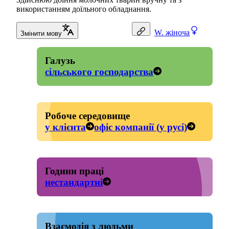
використанням доїльного обладнання.
W.
жіноча
Змінити мову
Галузь
сільського господарства
Робоче середовище
у клієнта
офіс компанії (у русі)
Години праці
нестандартні
Взаємодія з людьми