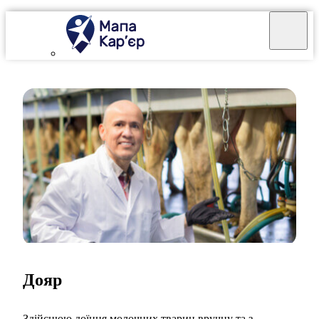
Дояр
Здійснюю доїння молочних тварин вручну та з