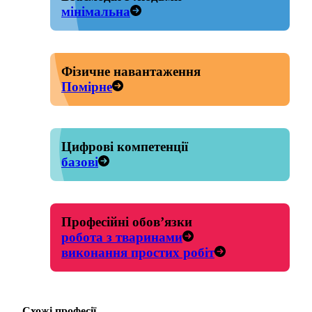
мінімальна
Фізичне навантаження
Помірне
Цифрові компетенції
базові
Професійні обов’язки
робота з тваринами
виконання простих робіт
Схожі професії