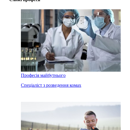
Професія майбутнього
Спеціаліст з розведення комах