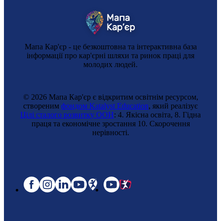
Мапа Кар'єр - це безкоштовна та інтерактивна база
інформації про кар'єрні шляхи та ринок праці для
молодих людей.
© 2026 Мапа Кар'єр є відкритим освітнім ресурсом,
створеним
фондом Katalyst Education
, який реалізує
Цілі сталого розвитку ООН
: 4. Якісна освіта, 8. Гідна
праця та економічне зростання 10. Cкорочення
нерівності.