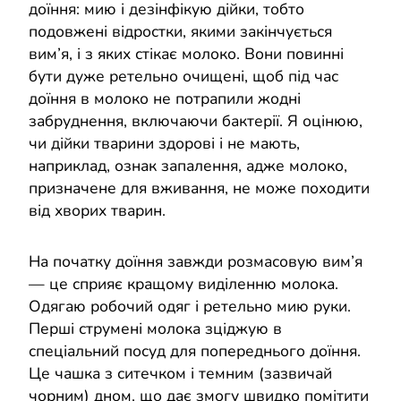
доїння: мию і дезінфікую дійки, тобто
подовжені відростки, якими закінчується
вим’я, і з яких стікає молоко. Вони повинні
бути дуже ретельно очищені, щоб під час
доїння в молоко не потрапили жодні
забруднення, включаючи бактерії. Я оцінюю,
чи дійки тварини здорові і не мають,
наприклад, ознак запалення, адже молоко,
призначене для вживання, не може походити
від хворих тварин.
На початку доїння завжди розмасовую вим’я
— це сприяє кращому виділенню молока.
Одягаю робочий одяг і ретельно мию руки.
Перші струмені молока зціджую в
спеціальний посуд для попереднього доїння.
Це чашка з ситечком і темним (зазвичай
чорним) дном, що дає змогу швидко помітити