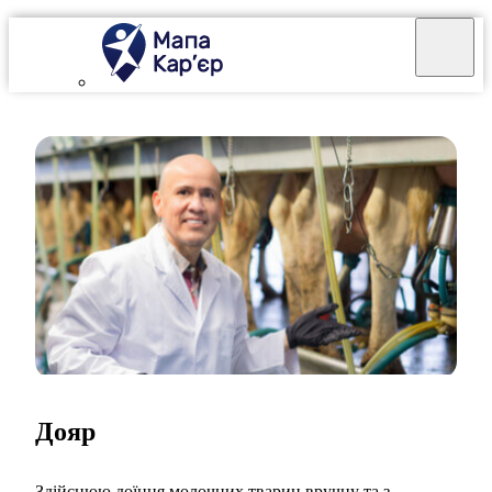
Дояр
Здійснюю доїння молочних тварин вручну та з