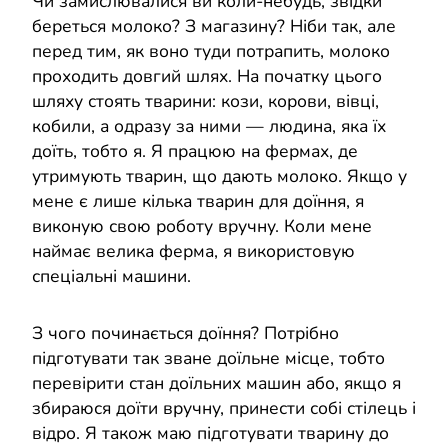
Чи замислювалися ви коли-небудь, звідки
береться молоко? З магазину? Ніби так, але
перед тим, як воно туди потрапить, молоко
проходить довгий шлях. На початку цього
шляху стоять тварини: кози, корови, вівці,
кобили, а одразу за ними — людина, яка їх
доїть, тобто я. Я працюю на фермах, де
утримують тварин, що дають молоко. Якщо у
мене є лише кілька тварин для доїння, я
виконую свою роботу вручну. Коли мене
наймає велика ферма, я використовую
спеціальні машини.
З чого починається доїння? Потрібно
підготувати так зване доїльне місце, тобто
перевірити стан доїльних машин або, якщо я
збираюся доїти вручну, принести собі стілець і
відро. Я також маю підготувати тварину до