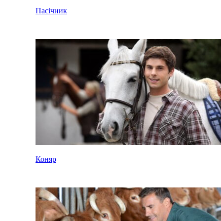
Пасічник
Коняр