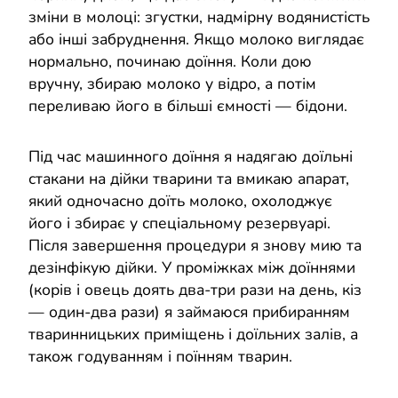
зміни в молоці: згустки, надмірну водянистість
або інші забруднення. Якщо молоко виглядає
нормально, починаю доїння. Коли дою
вручну, збираю молоко у відро, а потім
переливаю його в більші ємності — бідони.
Під час машинного доїння я надягаю доїльні
стакани на дійки тварини та вмикаю апарат,
який одночасно доїть молоко, охолоджує
його і збирає у спеціальному резервуарі.
Після завершення процедури я знову мию та
дезінфікую дійки. У проміжках між доїннями
(корів і овець доять два-три рази на день, кіз
— один-два рази) я займаюся прибиранням
тваринницьких приміщень і доїльних залів, а
також годуванням і поїнням тварин.