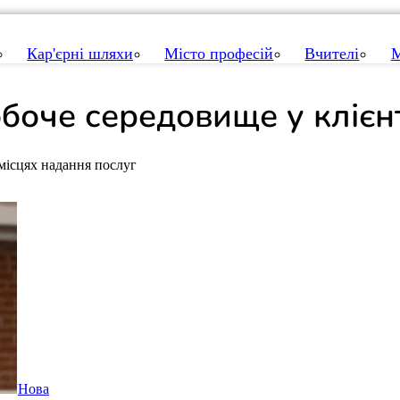
Кар'єрні шляхи
Місто професій
Вчителі
М
робоче середовище
у клієн
 місцях надання послуг
Нова