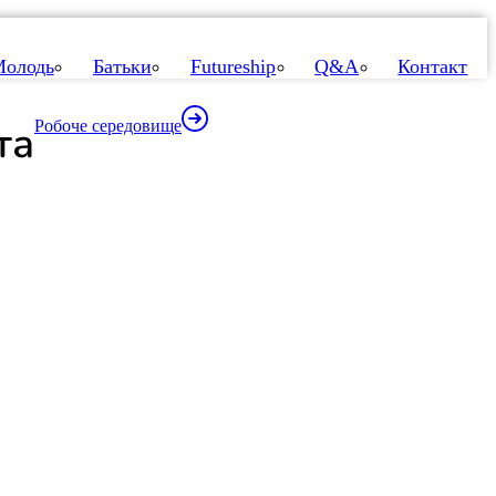
олодь
Батьки
Futureship
Q&A
Контакт
та
Робоче середовище