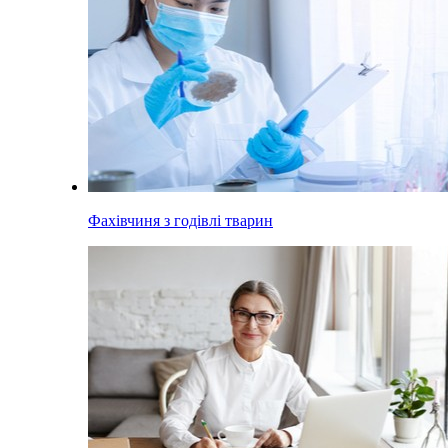
Фахівчиня з годівлі тварин