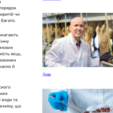
а
зпорядок
акритій чи
 багато.
помагають
інну
ормових
ість яєць,
 повинен
часно й
Дояр
сного
ьких
 води та
техніку, що