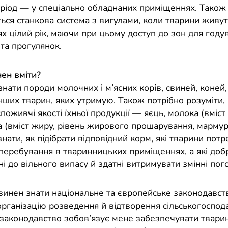
ріод — у спеціально обладнаних приміщеннях. Також
ься станкова система з вигулами, коли тварини живут
х цілий рік, маючи при цьому доступ до зон для году
та прогулянок.
ен вміти?
нати породи молочних і м’ясних корів, свиней, коней,
нших тварин, яких утримую. Також потрібно розуміти,
споживчі якості їхньої продукції — яєць, молока (вміст 
а (вміст жиру, рівень жирового прошарування, мармуро
нати, як підібрати відповідний корм, які тварини пот
 перебування в тваринницьких приміщеннях, а які доб
і до вільного випасу й здатні витримувати змінні пог
винен знати національне та європейське законодавст
організацію розведення й відтворення сільськогоспод
 законодавство зобов’язує мене забезпечувати твари