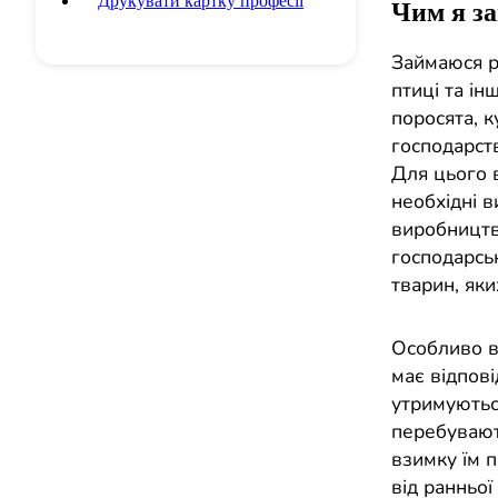
Друкувати картку професії
Чим я з
Займаюся р
птиці та ін
поросята, 
господарств
Для цього 
необхідні в
виробництв
господарсь
тварин, яки
Особливо в
має відпові
утримуютьс
перебувають
взимку їм 
від ранньої