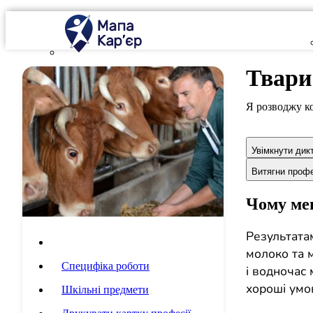
Твар
Я розводжу ко
Увімкнути дик
Витягни проф
Чому мен
Результатам
Опис професії
молоко та м
Специфіка роботи
і водночас 
хороші умо
Шкільні предмети