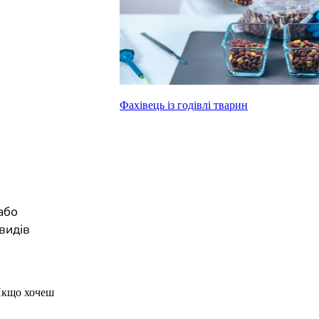
Фахівець із годівлі тварин
або
видів
Якщо хочеш