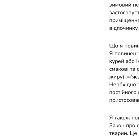
зимовий пе
застосовуєт
приміщення
відпочинку 
Що я повин
Я повинен з
курей або і
смакові та 
жиру), м’яс
Необхідно з
постійного
пристосован
Я також по
Закон про 
тварин. Це