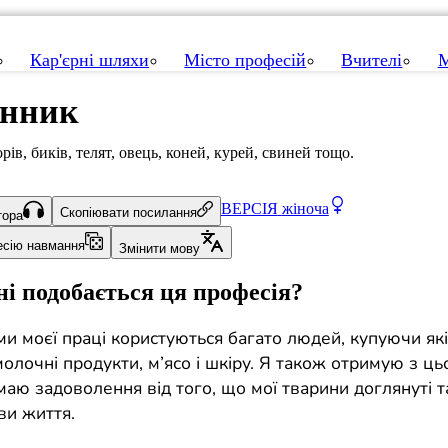
Кар'єрні шляхи
Місто професій
Вчителі
М
инник
рів, биків, телят, овець, коней, курей, свиней тощо.
ВЕРСІЯ
жіноча
Скопіювати посилання
тора
есію навмання
Змінити мову
і подобається ця професія?
и моєї праці користуються багато людей, купуючи які
олочні продукти, м’ясо і шкіру. Я також отримую з ць
маю задоволення від того, що мої тварини доглянуті 
ви життя.