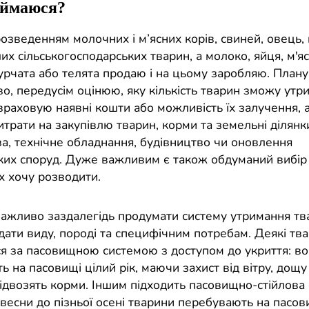
аймаюся?
озведенням молочних і м’ясних корів, свиней, овець, 
ших сільськогосподарських тварин, а молоко, яйця, м'яс
курчата або телята продаю і на цьому заробляю. План
о, передусім оцінюю, яку кількість тварин зможу утр
враховую наявні кошти або можливість їх залучення, 
итрати на закупівлю тварин, корми та земельні ділянки
а, технічне обладнання, будівництво чи оновлення
ких споруд. Дуже важливим є також обдуманий вибір
х хочу розводити.
ажливо заздалегідь продумати систему утримання тва
дати виду, породі та специфічним потребам. Деякі тв
я за пасовищною системою з доступом до укриття: в
 на пасовищі цілий рік, маючи захист від вітру, дощу т
підвозять корми. Іншим підходить пасовищно-стійлова 
 весни до пізньої осені тварини перебувають на пасов