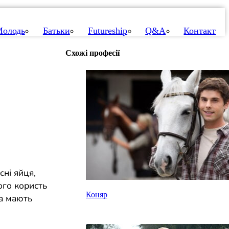
олодь
Батьки
Futureship
Q&A
Контакт
Схожі професії
сні яйця,
ого користь
Коняр
та мають