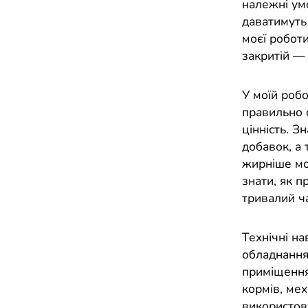
належні ум
даватимуть
моєї роботи
закритій — 
У моїй роб
правильно 
цінність. З
добавок, а 
жирніше мол
знати, як п
тривалий ча
Технічні н
обладнання
приміщення
кормів, мех
використову