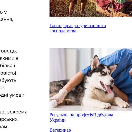
ь у
вання,
Господар агротуристичного
господарства
 овець,
 якими є
білка і
вість).
ребують
ре
одні умови.
во, зокрема
Регульована професія
Відбудова
арських
України
нам
Ветеринар