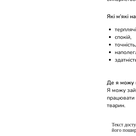
Які м’які н
терплячі
спокій,
точність
наполегл
здатніст
Де я можу
Я можу зай
працювати 
тварин.
Текст досту
його пошир