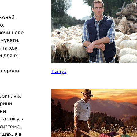
коней,
о,
уючи нове
имувати.
а також
 для їх
 породи
Пастух
рин, яка
арини
они
а снігу, а
система:
ищах, а в