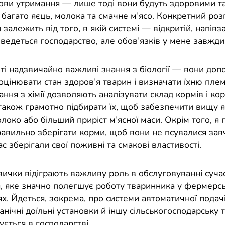
ови утримання — лише тоді вони будуть здоровими т
 багато яєць, молока та смачне м’ясо. Конкретний ро
 залежить від того, в якій системі — відкритій, напівз
ведеться господарство, але обов’язків у мене завжди
оті надзвичайно важливі знання з біології — вони до
оцінювати стан здоров’я тварин і визначати їхню плем
нання з хімії дозволяють аналізувати склад кормів і к
також грамотно підбирати їх, щоб забезпечити вищу як
око або більший приріст м’ясної маси. Окрім того, я
равильно зберігати корми, щоб вони не псувалися зав
с зберігали свої поживні та смакові властивості.
авички відіграють важливу роль в обслуговуванні суча
, яке значно полегшує роботу тваринника у фермерс
х. Йдеться, зокрема, про системи автоматичної подачі
анічні доїльні установки й іншу сільськогосподарську 
ється в господарстві.