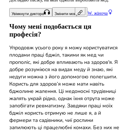
W.
жіноча
Увімкнути диктора
Змінити мову
Чому мені подобається ця
професія?
Упродовж усього року я можу користуватися
плодами праці бджіл, такими як мед чи
прополіс, які добре впливають на здоров'я. Я
добре розуміюся на видах меду й знаю, які
недуги можна з його допомогою полегшити.
Користь для здоров’я може мати навіть
бджолине жалення. Ці медоносні трудівниці
жалять украй рідко, однак їхня отрута може
запобігати ревматизму. Завдяки праці моїх
бджіл користь отримую не лише я, а й
фермери та садівники, чиї рослини
запилюють ці працелюбні комахи. Без них не