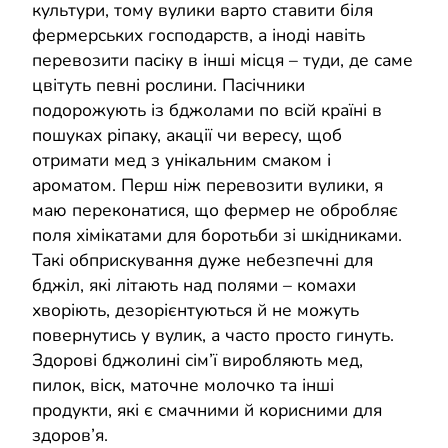
культури, тому вулики варто ставити біля
фермерських господарств, а іноді навіть
перевозити пасіку в інші місця – туди, де саме
цвітуть певні рослини. Пасічники
подорожують із бджолами по всій країні в
пошуках ріпаку, акації чи вересу, щоб
отримати мед з унікальним смаком і
ароматом. Перш ніж перевозити вулики, я
маю переконатися, що фермер не обробляє
поля хімікатами для боротьби зі шкідниками.
Такі обприскування дуже небезпечні для
бджіл, які літають над полями – комахи
хворіють, дезорієнтуються й не можуть
повернутись у вулик, а часто просто гинуть.
Здорові бджолині сім’ї виробляють мед,
пилок, віск, маточне молочко та інші
продукти, які є смачними й корисними для
здоров’я.