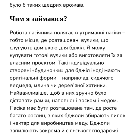
було б таких щедрих врожаїв.
Чим я займаюся?
Робота пасічника полягає в утриманні пасіки –
тобто місця, де розташовані вулики, що
слугують домівкою для бджіл. Я можу
купувати готові вулики або виготовляти їх за
власним проєктом. Такі індивідуально
створені «будиночки» для бджіл іноді мають
оригінальні форми – наприклад, сидячого
ведмедя, млина чи дерев’яної хатинки.
Найважливіше, щоб з них зручно було
діставати рамки, наповнені воском і медом.
Пасіка має бути розташована там, де росте
багато рослин, з яких бджоли збирають пилок
і нектар для виробництва меду. Бджоли
запилюють зокрема й сільськогосподарські