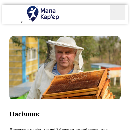
Пасічник
Доглядаю пасіку, на якій бджоли виробляють мед.