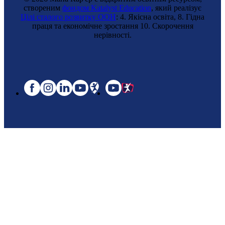
створеним
фондом Katalyst Education
, який реалізує
Цілі сталого розвитку ООН
: 4. Якісна освіта, 8. Гідна
праця та економічне зростання 10. Cкорочення
нерівності.