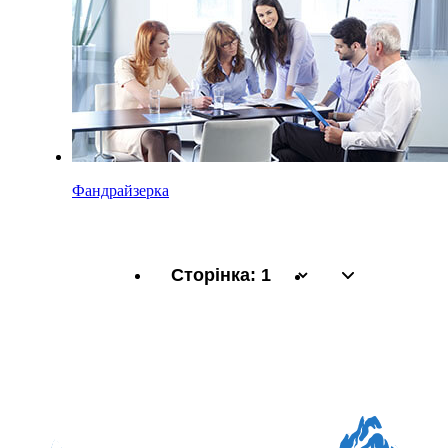
Фандрайзерка