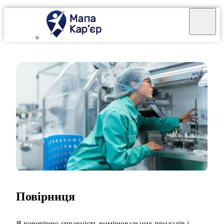
Повірниця
Я перевіряю справність вимірювальних приладів і