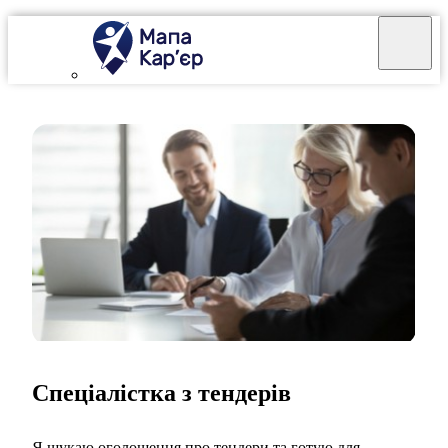
Спеціалістка з тендерів
Я шукаю оголошення про тендери та готую для