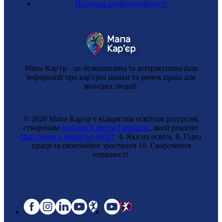
Політика конфіденційності
Мапа Кар'єр - це безкоштовна та інтерактивна база
інформації про кар'єрні шляхи та ринок праці для
молодих людей.
© 2026 Мапа Кар'єр є відкритим освітнім ресурсом,
створеним
фондом Katalyst Education
, який реалізує
Цілі сталого розвитку ООН
: 4. Якісна освіта, 8. Гідна
праця та економічне зростання 10. Cкорочення
нерівності.