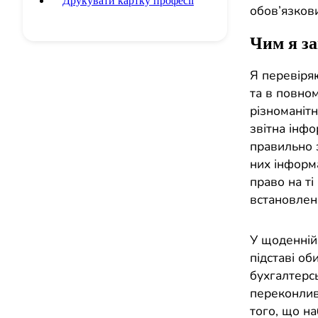
Друкувати картку професії
обов’язкови
Чим я з
Я перевіряю
та в повном
різноманітн
звітна інф
правильно з
них інформ
право на ті
встановлен
У щоденній 
підставі о
бухгалтерс
переконлив
того, що н