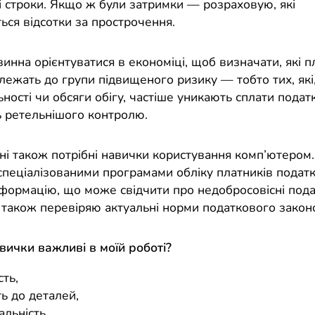
і строки. Якщо ж були затримки — розраховую, які
ься відсотки за прострочення.
инна орієнтуватися в економіці, щоб визначати, які 
лежать до групи підвищеного ризику — тобто тих, які,
ьності чи обсяги обігу, частіше уникають сплати податк
 ретельнішого контролю.
ені також потрібні навички користування комп’ютером
спеціалізованими програмами обліку платників податк
інформацію, що може свідчити про недобросовісні пода
а також перевіряю актуальні норми податкового закон
авички важливі в моїй роботі?
сть,
ь до деталей,
альність,