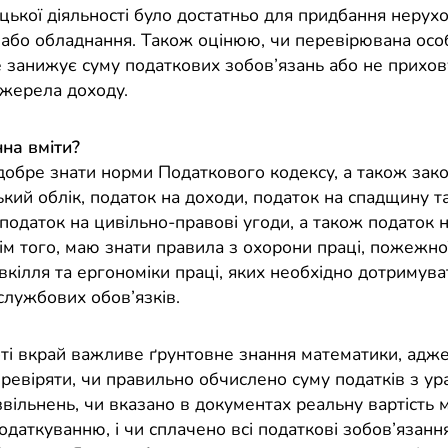
ької діяльності було достатньо для придбання нерухо
 або обладнання. Також оцінюю, чи перевірювана осо
е занижує суму податкових зобов’язань або не прихов
джерела доходу.
на вміти?
добре знати норми Податкового кодексу, а також зак
кий облік, податок на доходи, податок на спадщину т
податок на цивільно-правові угоди, а також податок 
ім того, маю знати правила з охорони праці, пожежно
кілля та ергономіки праці, яких необхідно дотримуват
службових обов’язків.
оті вкрай важливе ґрунтовне знання математики, адж
еревіряти, чи правильно обчислено суму податків з у
і звільнень, чи вказано в документах реальну вартість 
одаткуванню, і чи сплачено всі податкові зобов’язанн