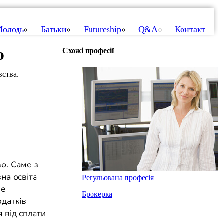
олодь
Батьки
Futureship
Q&A
Контакт
ю
Схожі професії
вства.
во. Саме з
на освіта
Регульована професія
не
Брокерка
одатків
 від сплати