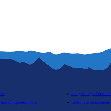
акт
Фонд Katalyst Educatio
тика конфіденційності
Захист від зловживань