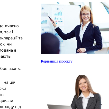
це вчасно
, так і
кларації та
ок, чи
подана в
мають
Керівниця проєкту
бов’язань.
і на цій
рки
ів
докази
доходу від