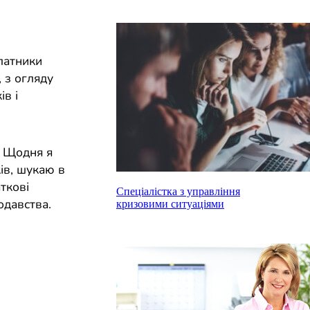
платники
 з огляду
ів і
. Щодня я
ів, шукаю в
ткові
Спеціалістка з управління
одавства.
кризовими ситуаціями