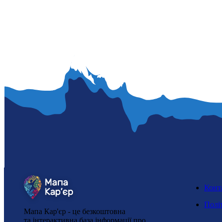
Конт
Полі
Мапа Кар'єр - це безкоштовна
та інтерактивна база інформації про