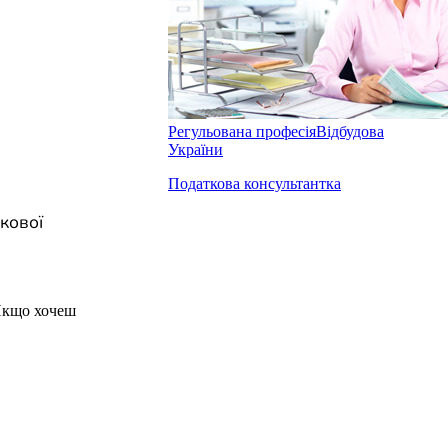
Регульована професія
Відбудова
України
Податкова консультантка
кової
Якщо хочеш