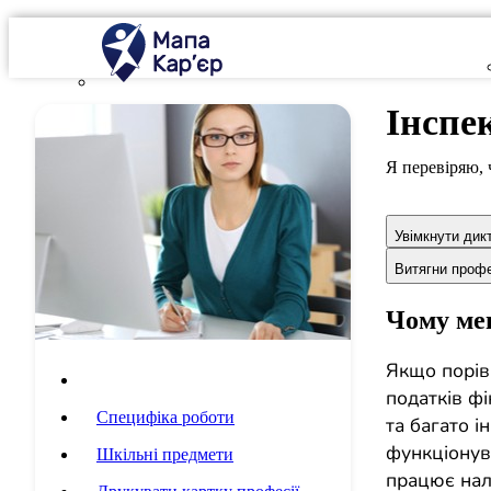
Інспе
Я перевіряю, 
Увімкнути дик
Витягни проф
Чому мен
Якщо порів
Опис професії
податків фі
Специфіка роботи
та багато 
функціонува
Шкільні предмети
працює нал