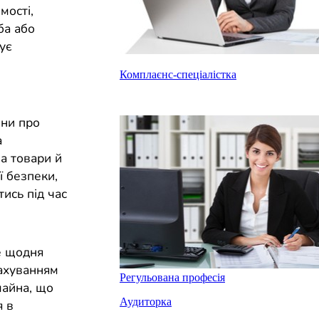
мості,
ба або
ує
Комплаєнс-спеціалістка
они про
а
на товари й
ї безпеки,
ись під час
е щодня
рахуванням
Регульована професія
майна, що
Аудиторка
я в