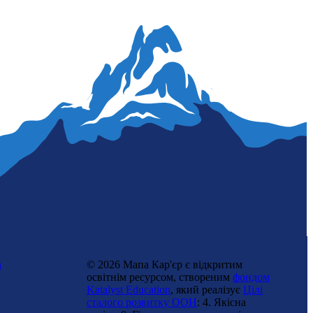
n
© 2026 Мапа Кар'єр є відкритим
освітнім ресурсом, створеним
фондом
Katalyst Education
, який реалізує
Цілі
сталого розвитку ООН
: 4. Якісна