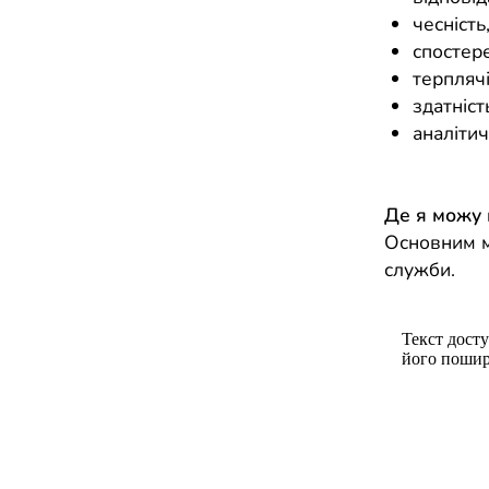
чесність
спостер
терплячі
здатніст
аналіти
Де я можу
Основним м
служби.
Текст досту
його пошир