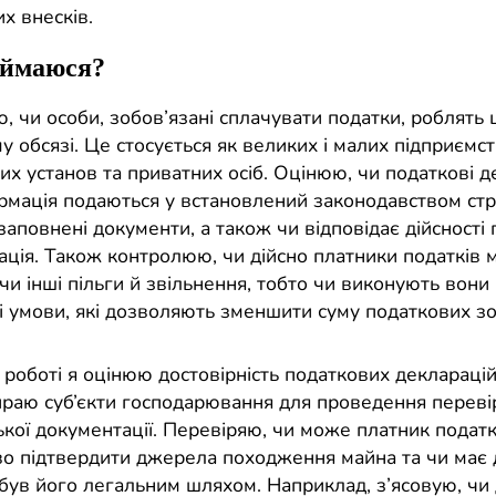
х внесків.
аймаюся?
, чи особи, зобов’язані сплачувати податки, роблять 
у обсязі. Це стосується як великих і малих підприємств
их установ та приватних осіб. Оцінюю, чи податкові де
ормація подаються у встановлений законодавством стр
аповнені документи, а також чи відповідає дійсності 
ація. Також контролюю, чи дійсно платники податків 
 чи інші пільги й звільнення, тобто чи виконують вони
і умови, які дозволяють зменшити суму податкових зо
роботі я оцінюю достовірність податкових декларацій 
бираю суб’єкти господарювання для проведення переві
ької документації. Перевіряю, чи може платник податк
о підтвердити джерела походження майна та чи має 
абув його легальним шляхом. Наприклад, з’ясовую, чи 