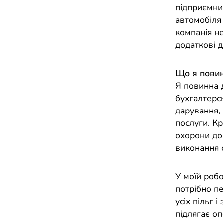
підприємниц
автомобіля
компанія н
додаткові 
Що я повин
Я повинна 
бухгалтерсь
дарування, 
послуги. Кр
охорони дов
виконання 
У моїй роб
потрібно п
усіх пільг 
підлягає оп