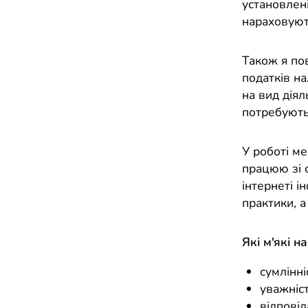
установлен
нараховуют
Також я пов
податків на
на вид діял
потребують
У роботі м
працюю зі 
інтернеті 
практики, 
Які м'які н
сумлінні
уважніст
відповід