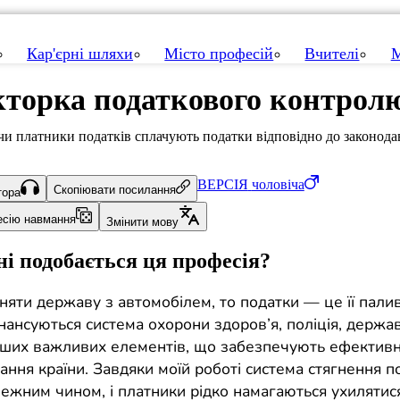
Кар'єрні шляхи
Місто професій
Вчителі
М
кторка податкового контрол
чи платники податків сплачують податки відповідно до законода
ВЕРСІЯ
чоловіча
Скопіювати посилання
тора
есію навмання
Змінити мову
і подобається ця професія?
няти державу з автомобілем, то податки — це її пали
нансуються система охорони здоров’я, поліція, держав
інших важливих елементів, що забезпечують ефектив
ння країни. Завдяки моїй роботі система стягнення п
ежним чином, і платники рідко намагаються ухилятися