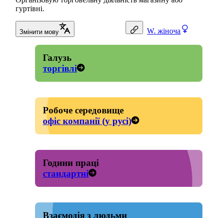
гуртівні.
W.
жіноча
Змінити мову
Галузь
торгівлі
Робоче середовище
офіс компанії (у русі)
Години праці
стандартні
Взаємодія з людьми