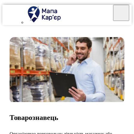
Товарознавець
Організовую торговельну діяльність магазину або