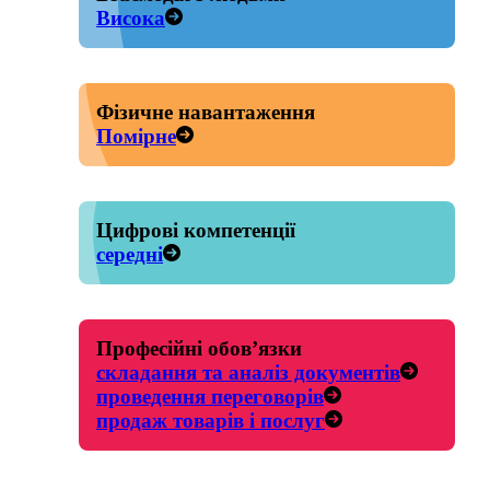
Висока
Фізичне навантаження
Помірне
Цифрові компетенції
середні
Професійні обов’язки
складання та аналіз документів
проведення переговорів
продаж товарів і послуг