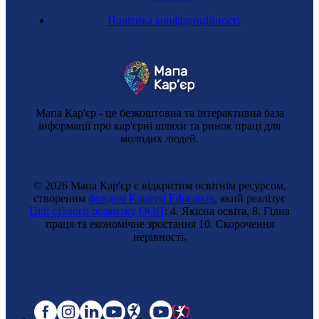
Політика конфіденційності
Торговельний представник
Мапа Кар'єр - це безкоштовна та інтерактивна база
інформації про кар'єрні шляхи та ринок праці для
молодих людей.
© 2026 Мапа Кар'єр є відкритим освітнім ресурсом,
створеним
фондом Katalyst Education
, який реалізує
Цілі сталого розвитку ООН
: 4. Якісна освіта, 8. Гідна
праця та економічне зростання 10. Cкорочення
Відбудова України
нерівності.
Продавець