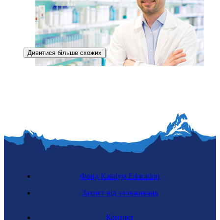
Дивитися більше схожих
Регульована професія
Відбудова України
Фармацевт
Фонд Katalyst Education
Захист від зловживань
Контакт