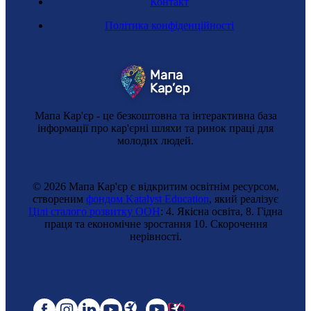
Контакт
Політика конфіденційності
Мапа Кар'єр - це безкоштовна та інтерактивна база
інформації про кар'єрні шляхи та ринок праці для
молодих людей.
© 2026 Мапа Кар'єр є відкритим освітнім ресурсом,
створеним
фондом Katalyst Education
, який реалізує
Цілі сталого розвитку ООН
: 4. Якісна освіта, 8. Гідна
праця та економічне зростання 10. Cкорочення
нерівності.