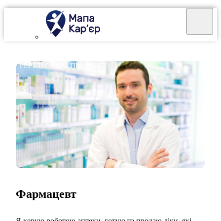
РЕГУЛЬОВАНА ПРОФЕСІЯ
Фармацевт
Я керую роботою аптеки, готую та продаю ліки, які