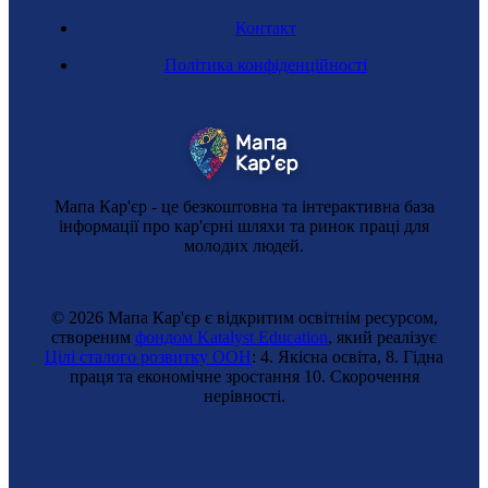
Контакт
Політика конфіденційності
Мапа Кар'єр - це безкоштовна та інтерактивна база
інформації про кар'єрні шляхи та ринок праці для
молодих людей.
© 2026 Мапа Кар'єр є відкритим освітнім ресурсом,
створеним
фондом Katalyst Education
, який реалізує
Цілі сталого розвитку ООН
: 4. Якісна освіта, 8. Гідна
праця та економічне зростання 10. Cкорочення
нерівності.