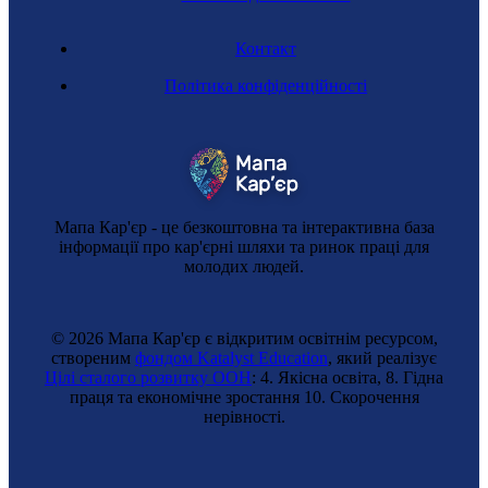
Контакт
Політика конфіденційності
Мапа Кар'єр - це безкоштовна та інтерактивна база
інформації про кар'єрні шляхи та ринок праці для
молодих людей.
© 2026 Мапа Кар'єр є відкритим освітнім ресурсом,
створеним
фондом Katalyst Education
, який реалізує
Цілі сталого розвитку ООН
: 4. Якісна освіта, 8. Гідна
праця та економічне зростання 10. Cкорочення
нерівності.