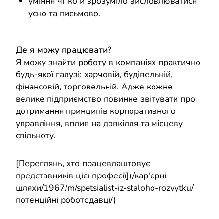
уміння чітко й зрозуміло висловлюватися
усно та письмово.
Де я можу працювати?
Я можу знайти роботу в компаніях практично
будь-якої галузі: харчовій, будівельній,
фінансовій, торговельній. Адже кожне
велике підприємство повинне звітувати про
дотримання принципів корпоративного
управління, вплив на довкілля та місцеву
спільноту.
[Переглянь, хто працевлаштовує
представників цієї професії](/кар'єрні
шляхи/1967/m/spetsialist-iz-staloho-rozvytku/
потенційні роботодавці/)