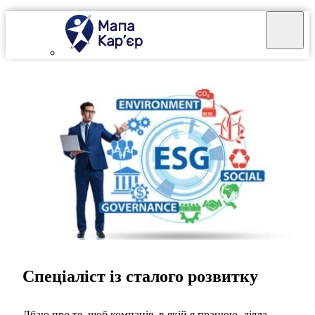
Спеціаліст із сталого розвитку
Дбаю про те, щоб компанія, в якій я працюю, діяла