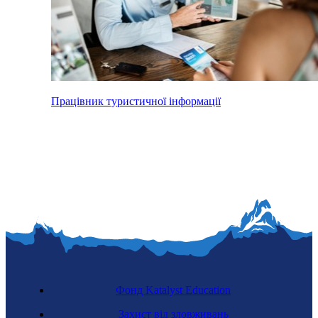
Працівник туристичної інформації
Фонд Katalyst Education
Захист від зловживань