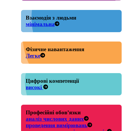
Взаємодія з людьми
мінімальна
Фізичне навантаження
Легке
Цифрові компетенції
високі
Професійні обов’язки
аналіз числових даних
проведення вимірювань