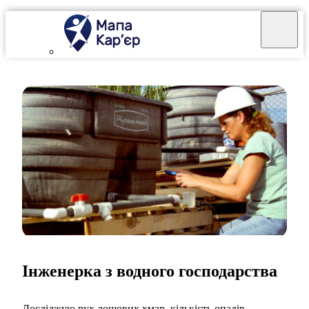
Інженерка з водного господарства
Досліджую рух дощових хмар, кількість опадів,