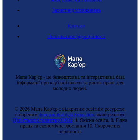
Захист від зловживань
Контакт
Нанотехнологиня
Політика конфіденційності
Мапа Кар'єр - це безкоштовна та інтерактивна база
інформації про кар'єрні шляхи та ринок праці для
молодих людей.
© 2026 Мапа Кар'єр є відкритим освітнім ресурсом,
створеним
фондом Katalyst Education
, який реалізує
Цілі сталого розвитку ООН
: 4. Якісна освіта, 8. Гідна
Інженерка з транспорту
праця та економічне зростання 10. Cкорочення
нерівності.