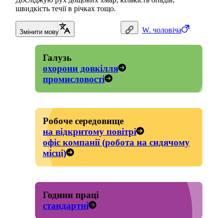
швидкість течії в річках тощо.
W.
чоловіча
Змінити мову
Галузь
охорони довкілля
промисловості
Робоче середовище
на відкритому повітрі
офіс компанії (робота на сидячому
місці)
Години праці
стандартні