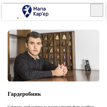
Гардеробник
Слідкую, щоб куртки та плащі клієнтів були надійно