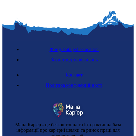
Фонд Katalyst Education
Захист від зловживань
Контакт
Політика конфіденційності
Мапа Кар'єр - це безкоштовна та інтерактивна база
інформації про кар'єрні шляхи та ринок праці для
молодих людей.