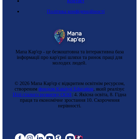
Контакт
Політика конфіденційності
Мапа Кар'єр - це безкоштовна та інтерактивна база
інформації про кар'єрні шляхи та ринок праці для
молодих людей.
© 2026 Мапа Кар'єр є відкритим освітнім ресурсом,
створеним
фондом Katalyst Education
, який реалізує
Цілі сталого розвитку ООН
: 4. Якісна освіта, 8. Гідна
праця та економічне зростання 10. Cкорочення
нерівності.