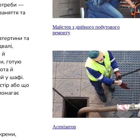
потреби —
заняття та
Майстер з дрібного побутового
ремонту
катертини та
валі,
 й
и, готую
ота й
й у шафі.
стір або що
помагає
Асенізатор
 креми,