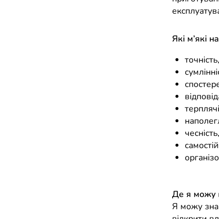
експлуатува
Які м’які н
точність
сумлінні
спостер
відповід
терплячі
наполегл
чесність
самостій
організо
Де я можу
Я можу зна
відкрити вл