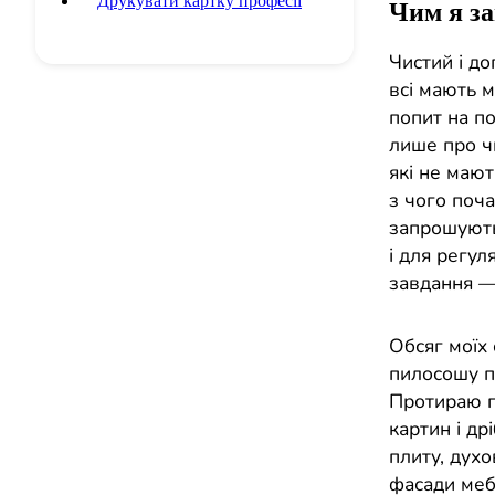
Друкувати картку професії
Чим я з
Чистий і д
всі мають 
попит на п
лише про ч
які не мают
з чого поча
запрошують
і для регу
завдання —
Обсяг моїх
пилосошу пі
Протираю пи
картин і др
плиту, духо
фасади мебл