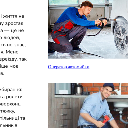
і життя не
му зростає
га — це не
о людей,
сь не знає,
 я. Мене
реїзду, так
ніше моє
Оператор автомийки
в.
ибирання:
та ролети.
оверхонь,
итяжку,
тільниці та
льників,