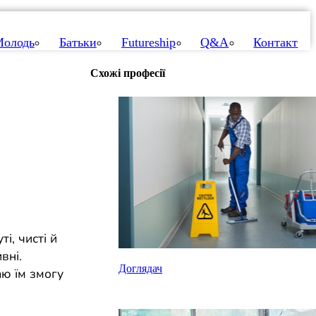
олодь
Батьки
Futureship
Q&A
Контакт
Схожі професії
і, чисті й
вні.
Доглядач
ю їм змогу