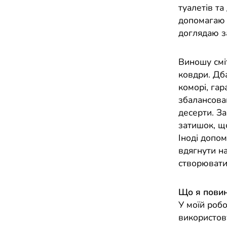
туалетів та
допомагаю з
доглядаю з
Виношу сміт
ковдри. Дба
коморі, гар
збалансован
десерти. З
затишок, щ
Іноді допо
вдягнути н
створювати
Що я повин
У моїй робо
використову