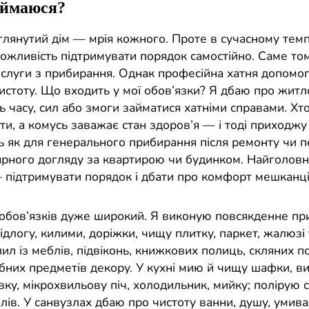
аймаюся?
оглянутий дім — мрія кожного. Проте в сучасному темп
можливість підтримувати порядок самостійно. Саме то
ослуги з прибирання. Однак професійна хатня допомо
истоту. Що входить у мої обов’язки? Я дбаю про житл
ь часу, сил або змоги займатися хатніми справами. Хто
ти, а комусь заважає стан здоров’я — і тоді приходжу
 як для генерального прибирання після ремонту чи пе
лярного догляду за квартирою чи будинком. Найголов
 підтримувати порядок і дбати про комфорт мешканці
 обов’язків дуже широкий. Я виконую повсякденне пр
длогу, килими, доріжки, чищу плитку, паркет, жалюзі 
л із меблів, підвіконь, книжкових полиць, скляних п
ібних предметів декору. У кухні мию й чищу шафки, в
вку, мікрохвильову піч, холодильник, мийку; полірую с
ів. У санвузлах дбаю про чистоту ванни, душу, умива