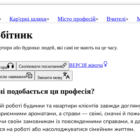
Кар'єрні шляхи
Місто професій
Вчителі
М
бітник
тири або будинки людей, які самі не мають на це часу.
ВЕРСІЯ
жіноча
Скопіювати посилання
тора
есію навмання
Змінити мову
і подобається ця професія?
й роботі будинки та квартири клієнтів завжди доглянут
риємними ароматами, а страви — свіжі, смачні й пожи
и своїм замовникам із повсякденними справами, я да
ся на роботі або насолоджуватися сімейним життям.