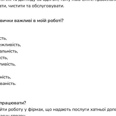
ти, чистити та обслуговувати.
авички важливі в моїй роботі?
,
сть,
ежливість,
альність,
сть,
ивість,
,
ність,
ваність.
 працювати?
йти роботу у фірмах, що надають послуги хатньої доп
асну справу.