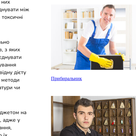
 них
днувати між
 токсичні
льно
, з яких
оєднувати
чування
ідну дієту
Прибиральник
і методи
атури чи
юджетом на
, адже у
ання,
 їх