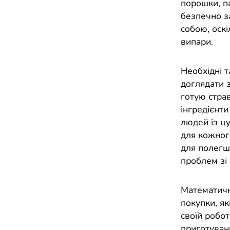
порошки, па
безпечно з
собою, оскі
випари.
Необхідні т
доглядати з
готую страв
інгредієнт
людей із ц
для кожног
для полегш
проблем зі
Математичн
покупки, як
своїй робо
приготуванн