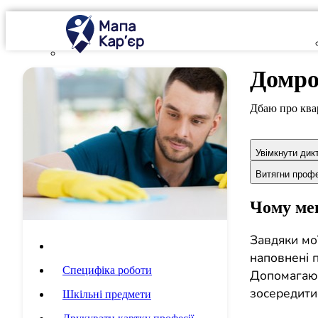
Домро
Дбаю про квар
Увімкнути дик
Витягни проф
Чому мен
Завдяки мої
Опис професії
наповнені п
Специфіка роботи
Допомагаюч
зосередити
Шкільні предмети