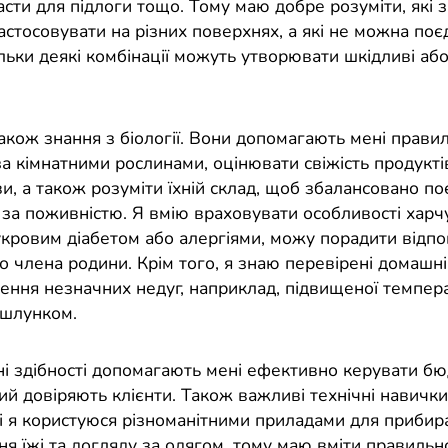
сти для підлоги тощо. Тому маю добре розуміти, які з
астосовувати на різних поверхнях, а які не можна поє
льки деякі комбінації можуть утворювати шкідливі або
акож знання з біології. Вони допомагають мені прави
а кімнатними рослинами, оцінювати свіжість продуктів
и, а також розуміти їхній склад, щоб збалансовано п
и за поживністю. Я вмію враховувати особливості хар
укровим діабетом або алергіями, можу порадити відпов
о члена родини. Крім того, я знаю перевірені домашн
ення незначних недуг, наприклад, підвищеної темпер
 шлунком.
і здібності допомагають мені ефективно керувати б
ий довіряють клієнти. Також важливі технічні навички
ті я користуюся різноманітними приладами для прибир
я їжі та догляду за одягом, тому маю вміти правильно