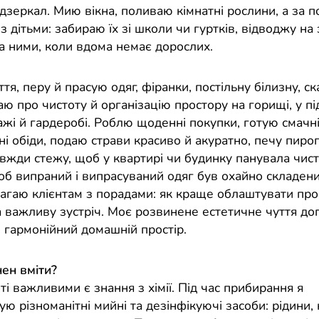
 дзеркал. Мию вікна, поливаю кімнатні рослини, а за 
 дітьми: забираю їх зі школи чи гуртків, відводжу на 
а ними, коли вдома немає дорослих.
тя, перу й прасую одяг, фіранки, постільну білизну, с
ю про чистоту й організацію простору на горищі, у під
ажі й гардеробі. Роблю щоденні покупки, готую смачні
і обіди, подаю страви красиво й акуратно, печу пирог
авжди стежу, щоб у квартирі чи будинку панувала чист
об випраний і випрасуваний одяг був охайно складени
магаю клієнтам з порадами: як краще облаштувати про
а важливу зустріч. Моє розвинене естетичне чуття до
 гармонійний домашній простір.
ен вміти?
ті важливими є знання з хімії. Під час прибирання я
ю різноманітні мийні та дезінфікуючі засоби: рідини,