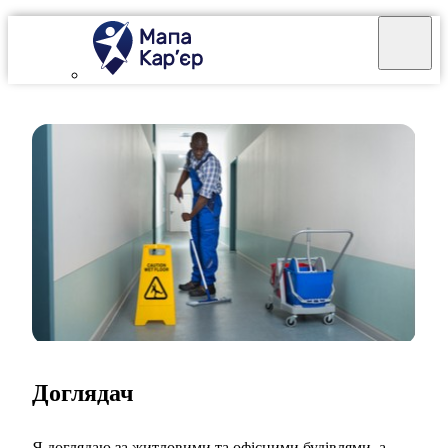
Доглядач
Я доглядаю за житловими та офісними будівлями, а