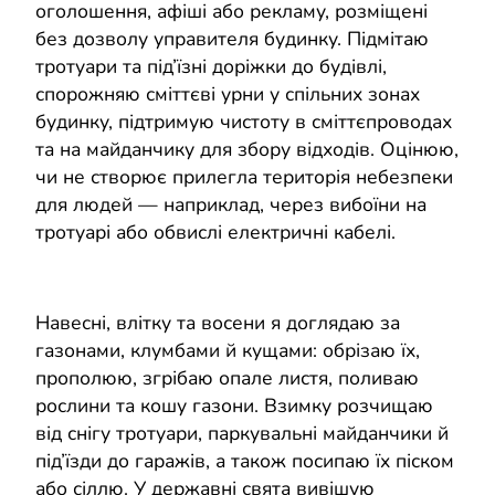
оголошення, афіші або рекламу, розміщені
без дозволу управителя будинку. Підмітаю
тротуари та під’їзні доріжки до будівлі,
спорожняю сміттєві урни у спільних зонах
будинку, підтримую чистоту в сміттєпроводах
та на майданчику для збору відходів. Оцінюю,
чи не створює прилегла територія небезпеки
для людей — наприклад, через вибоїни на
тротуарі або обвислі електричні кабелі.
Навесні, влітку та восени я доглядаю за
газонами, клумбами й кущами: обрізаю їх,
прополюю, згрібаю опале листя, поливаю
рослини та кошу газони. Взимку розчищаю
від снігу тротуари, паркувальні майданчики й
під’їзди до гаражів, а також посипаю їх піском
або сіллю. У державні свята вивішую