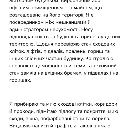
житловим будинком, виробничим або
офісним приміщенням — і майном, що
розташоване на його території. Я є
посередником між мешканцями й
адміністратором нерухомості. Несу
відповідальність за будівлі та прилеглу до них
територію. Щодня перевіряю стан сходових
кліток, ліфтів, підвалів, пралень, горищ та
інших спільних частин будинку. Контролюю
справність домофонної системи та технічний
стан замків на вхідних брамах, у підвалах і на
горищах.
Я прибираю та мию сходові клітки, коридори
й проходи, підмітаю підлогу та покриття, мию
сходи, вікна, пофарбовані стіни та перила.
Видаляю написи й графіті, а також знімаю