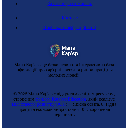
Захист від зловживань
Контакт
Політика конфіденційності
Мапа Кар'єр - це безкоштовна та інтерактивна база
інформації про кар'єрні шляхи та ринок праці для
молодих людей.
© 2026 Мапа Кар'єр є відкритим освітнім ресурсом,
створеним
фондом Katalyst Education
, який реалізує
Цілі сталого розвитку ООН
: 4. Якісна освіта, 8. Гідна
праця та економічне зростання 10. Cкорочення
нерівності.