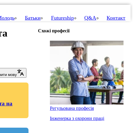
олодь
Батьки
Futureship
Q&A
Контакт
та
Схожі професії
нити мову
та на
Регульована професія
Інженерка з охорони праці