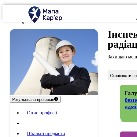
Інспе
радіа
Захищаю мешк
Скопіювати п
Галу
безп
Регульована професія
адмі
Опис професії
Специфіка роботи
Шкільні предмети