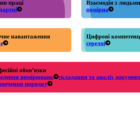
ни праці
Взаємодія з людьм
дартні
помірна
чне навантаження
Цифрові компетенц
е
середні
есійні обов’язки
ведення вимірювань
складання та аналіз документ
зпечення порядку