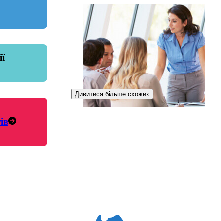
и
ії
Дивитися більше схожих
ів
Інспекторка освітніх закладів