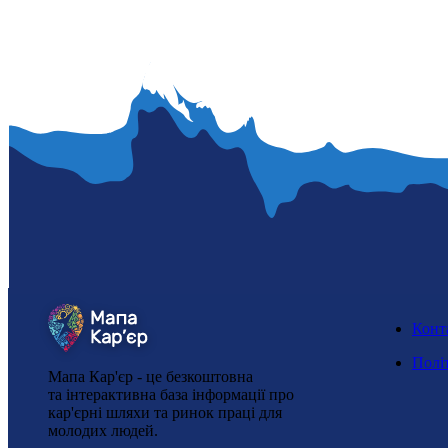
Конт
Полі
Мапа Кар'єр - це безкоштовна
та інтерактивна база інформації про
кар'єрні шляхи та ринок праці для
молодих людей.