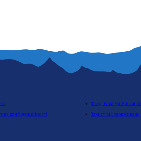
акт
Фонд Katalyst Educatio
тика конфіденційності
Захист від зловживань