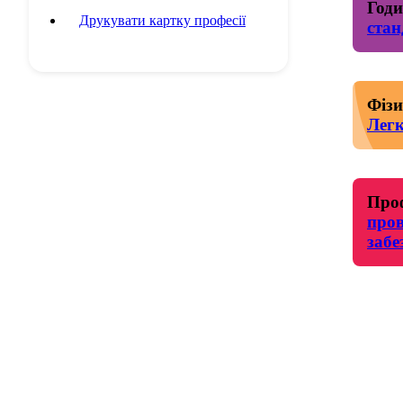
Годи
Друкувати картку професії
стан
Фізи
Легк
Проф
про
забе