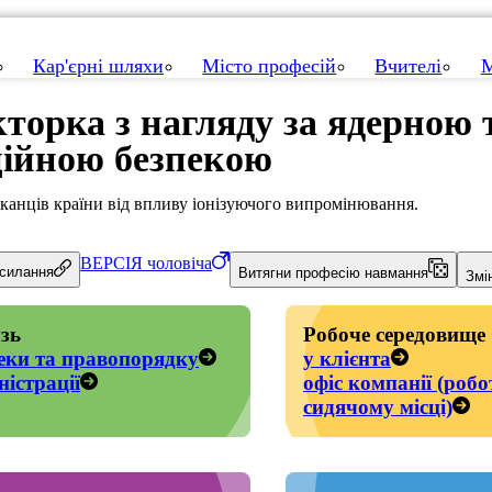
Кар'єрні шляхи
Місто професій
Вчителі
М
кторка з нагляду за ядерною 
ційною безпекою
анців країни від впливу іонізуючого випромінювання.
ВЕРСІЯ
чоловіча
осилання
Витягни професію навмання
Змі
зь
Робоче середовище
еки та правопорядку
у клієнта
ністрації
офіс компанії (робо
сидячому місці)