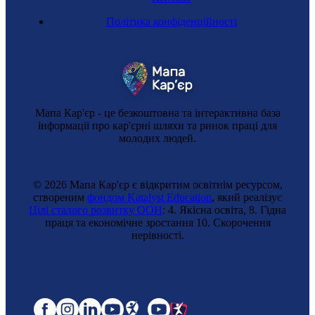
Політика конфіденційності
Мапа Кар'єр - це безкоштовна та інтерактивна база
інформації про кар'єрні шляхи та ринок праці для
молодих людей.
© 2026 Мапа Кар'єр є відкритим освітнім ресурсом,
створеним
фондом Katalyst Education
, який реалізує
Цілі сталого розвитку ООН
: 4. Якісна освіта, 8. Гідна
праця та економічне зростання 10. Cкорочення
нерівності.