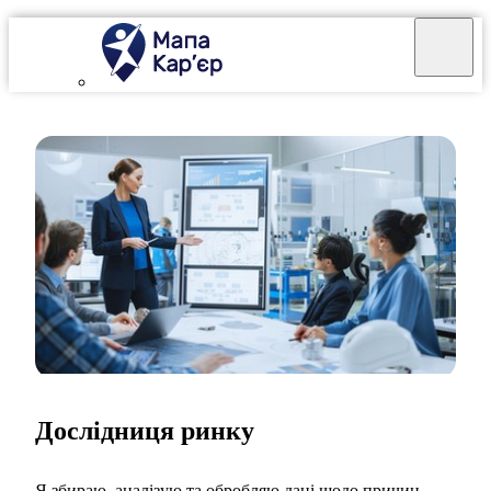
Дослідниця ринку
Я збираю, аналізую та обробляю дані щодо причин