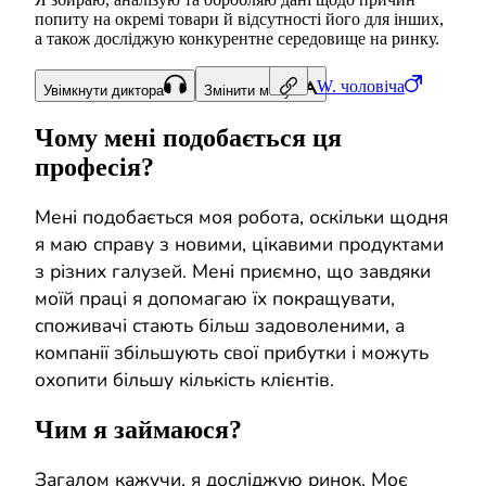
попиту на окремі товари й відсутності його для інших,
а також досліджую конкурентне середовище на ринку.
W.
чоловіча
Увімкнути диктора
Змінити мову
Чому мені подобається ця
професія?
Мені подобається моя робота, оскільки щодня
я маю справу з новими, цікавими продуктами
з різних галузей. Мені приємно, що завдяки
моїй праці я допомагаю їх покращувати,
споживачі стають більш задоволеними, а
компанії збільшують свої прибутки і можуть
охопити більшу кількість клієнтів.
Чим я займаюся?
Загалом кажучи, я досліджую ринок. Моє