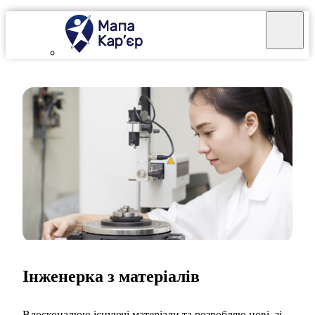
Інженерка з матеріалів
Вдосконалюю існуючі матеріали та розробляю нові, зі