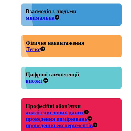
Взаємодія з людьми
мінімальна
Фізичне навантаження
Легке
Цифрові компетенції
високі
Професійні обов’язки
аналіз числових даних
проведення вимірювань
проведення експериментів