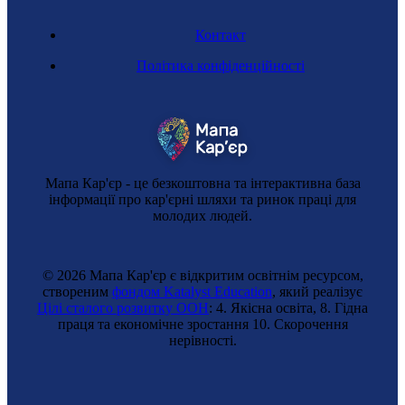
Контакт
Метрологиня
Політика конфіденційності
Мапа Кар'єр - це безкоштовна та інтерактивна база
інформації про кар'єрні шляхи та ринок праці для
молодих людей.
© 2026 Мапа Кар'єр є відкритим освітнім ресурсом,
створеним
фондом Katalyst Education
, який реалізує
Цілі сталого розвитку ООН
: 4. Якісна освіта, 8. Гідна
Конструкторка прес-форм
праця та економічне зростання 10. Cкорочення
нерівності.