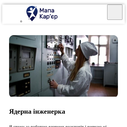
Ядерна інженерка
Я стежу за роботою ядерних реакторів і вивчаю ці