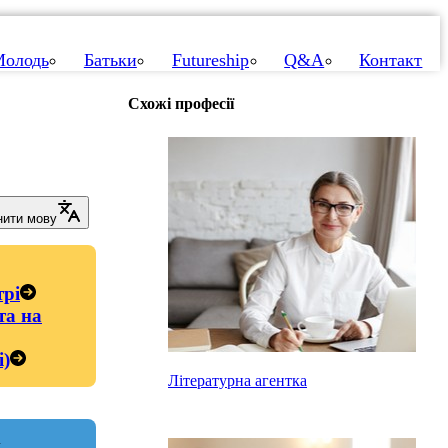
олодь
Батьки
Futureship
Q&A
Контакт
Схожі професії
нити мову
трі
та на
і)
Літературна агентка
и