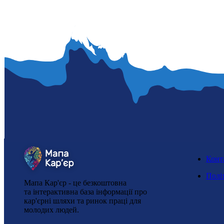
Конт
Полі
Мапа Кар'єр - це безкоштовна
та інтерактивна база інформації про
кар'єрні шляхи та ринок праці для
молодих людей.