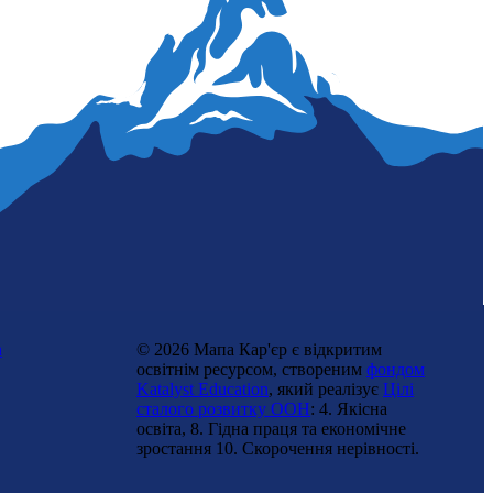
Радіоведуча
n
© 2026 Мапа Кар'єр є відкритим
освітнім ресурсом, створеним
фондом
Katalyst Education
, який реалізує
Цілі
сталого розвитку ООН
: 4. Якісна
Спортивна коментаторка
освіта, 8. Гідна праця та економічне
зростання 10. Cкорочення нерівності.