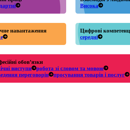
дартні
Висока
чне навантаження
Цифрові компетенц
е
середні
есійні обов’язки
ічні виступи
робота зі словом та мовою
едення переговорів
просування товарів і послуг