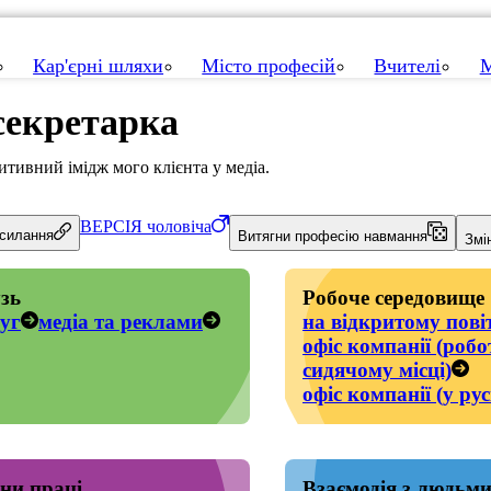
Кар'єрні шляхи
Місто професій
Вчителі
М
секретарка
тивний імідж мого клієнта у медіа.
ВЕРСІЯ
чоловіча
осилання
Витягни професію навмання
Змі
зь
Робоче середовище
уг
медіа та реклами
на відкритому пові
офіс компанії (робо
сидячому місці)
офіс компанії (у рус
ни праці
Взаємодія з людьм