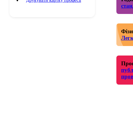
Друкувати картку професії
стан
Фізи
Легк
Проф
публ
пров