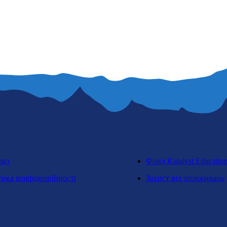
акт
Фонд Katalyst Educatio
тика конфіденційності
Захист від зловживань