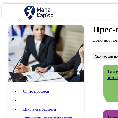
Прес-
Дбаю про пози
Скопіювати п
Галу
посл
Опис професії
Специфіка роботи
Шкільні предмети
Годи