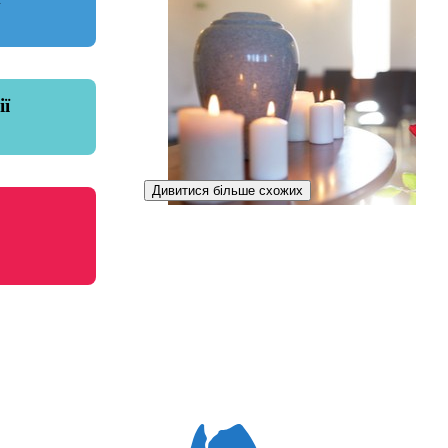
ії
Дивитися більше схожих
Розпорядниця похорону