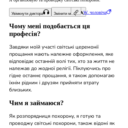
W.
чоловіча
Увімкнути диктора
Змінити мову
Чому мені подобається ця
професія?
Завдяки моїй участі світські церемонії
прощання мають належне оформлення, яке
відповідає останній волі тих, хто за життя не
належав до жодної релігії. Піклуючись про
гідне останнє прощання, я також допомагаю
їхнім рідним і друзям прийняти втрату
близьких.
Чим я займаюся?
Як розпорядниця похорону, я готую та
проводжу світські похорони, також відомі як