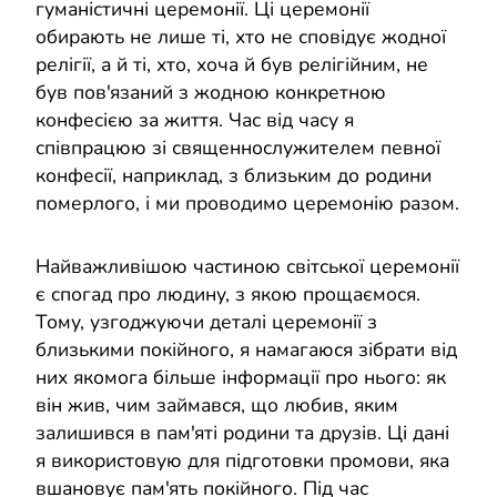
гуманістичні церемонії. Ці церемонії
обирають не лише ті, хто не сповідує жодної
релігії, а й ті, хто, хоча й був релігійним, не
був пов'язаний з жодною конкретною
конфесією за життя. Час від часу я
співпрацюю зі священнослужителем певної
конфесії, наприклад, з близьким до родини
померлого, і ми проводимо церемонію разом.
Найважливішою частиною світської церемонії
є спогад про людину, з якою прощаємося.
Тому, узгоджуючи деталі церемонії з
близькими покійного, я намагаюся зібрати від
них якомога більше інформації про нього: як
він жив, чим займався, що любив, яким
залишився в пам'яті родини та друзів. Ці дані
я використовую для підготовки промови, яка
вшановує пам'ять покійного. Під час