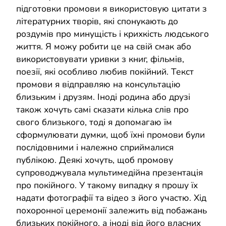
підготовки промови я використовую цитати з
літературних творів, які спонукають до
роздумів про минущість і крихкість людського
життя. Я можу робити це на свій смак або
використовувати уривки з книг, фільмів,
поезії, які особливо любив покійний. Текст
промови я відправляю на консультацію
близьким і друзям. Іноді родина або друзі
також хочуть самі сказати кілька слів про
свого близького, тоді я допомагаю їм
сформулювати думки, щоб їхні промови були
послідовними і належно сприймалися
публікою. Деякі хочуть, щоб промову
супроводжувала мультимедійна презентація
про покійного. У такому випадку я прошу їх
надати фотографії та відео з його участю. Хід
похоронної церемонії залежить від побажань
близьких покійного, а іноді від його власних