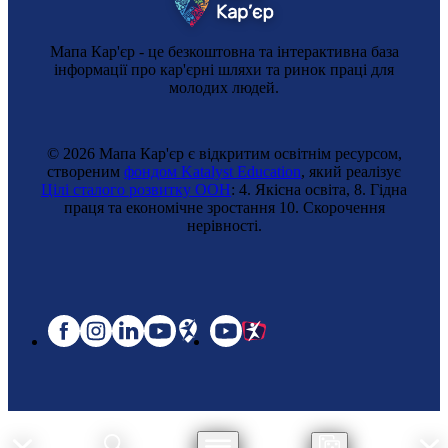
Мапа Кар'єр - це безкоштовна та інтерактивна база
інформації про кар'єрні шляхи та ринок праці для
молодих людей.
© 2026 Мапа Кар'єр є відкритим освітнім ресурсом,
створеним
фондом Katalyst Education
, який реалізує
Цілі сталого розвитку ООН
: 4. Якісна освіта, 8. Гідна
праця та економічне зростання 10. Cкорочення
нерівності.