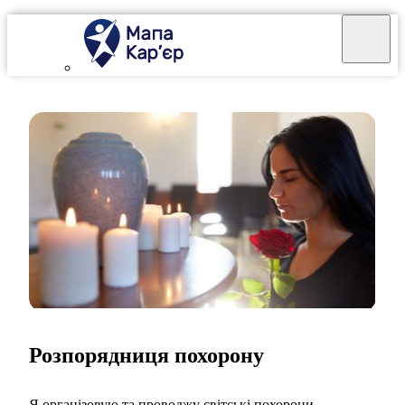
Розпорядниця похорону
Я організовую та проводжу світські похорони.