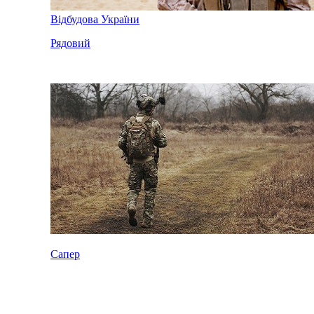
Відбудова України
Рядовий
Сапер