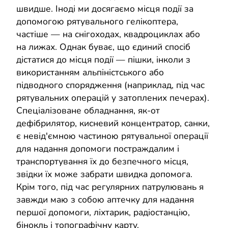
швидше. Іноді ми досягаємо місця події за
допомогою рятувального гелікоптера,
частіше — на снігоходах, квадроциклах або
на лижах. Однак буває, що єдиний спосіб
дістатися до місця події — пішки, інколи з
використанням альпіністського або
підводного спорядження (наприклад, під час
рятувальних операцій у затоплених печерах).
Спеціалізоване обладнання, як-от
дефібрилятор, кисневий концентратор, санки,
є невід'ємною частиною рятувальної операції
для надання допомоги постраждалим і
транспортування їх до безпечного місця,
звідки їх може забрати швидка допомога.
Крім того, під час регулярних патрулювань я
завжди маю з собою аптечку для надання
першої допомоги, ліхтарик, радіостанцію,
бінокль і топографічну карту.