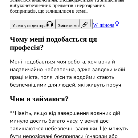
вибухонебезпечних предметів і нерозірваних
боєприпасів, що залишилися в землі.
W.
жіноча
Увімкнути диктора
Змінити мову
Чому мені подобається ця
професія?
Мені подобається моя робота, хоч вона й
надзвичайно небезпечна, адже завдяки моїй
праці міста, поля, ліси та водойми стають
безпечнішими для людей, які живуть поруч.
Чим я займаюся?
**Навіть, якщо від завершення воєнних дій
минуло досить багато часу, у землі досі
залишаються небезпечні залишки. Це можуть
бути нерозірвані боєприпаси (снаряди або