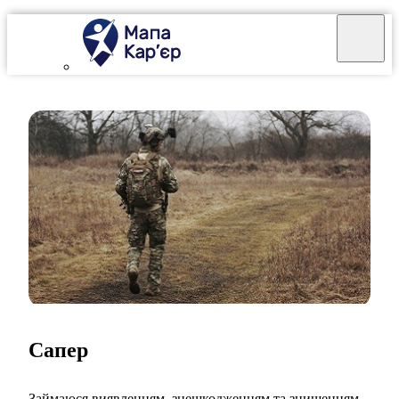
Сапер
Займаюся виявленням, знешкодженням та знищенням