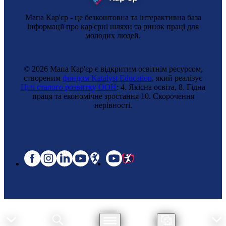
Мапа Кар'єр - це безкоштовна та інтерактивна база
інформації про кар'єрні шляхи та ринок праці для
молодих людей.
© 2026 Мапа Кар'єр є відкритим освітнім ресурсом,
створеним
фондом Katalyst Education
, який реалізує
Цілі сталого розвитку ООН
: 4. Якісна освіта, 8. Гідна
праця та економічне зростання 10. Cкорочення
нерівності.