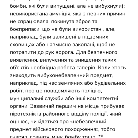
бомби, які були випущені, але не вибухнули);
невикористана амуніція, яка з певних причин
не спрацювала; покинута зброя та
боєприпаси, що не були використані, але,
наприклад, були залишені в підземних
сховищах або навмисно закопані, щоб не
потрапити до рук ворога. Для безпечного
виявлення, вилучення та знищення таких
об’єктів необхідна робота саперів. Коли хтось
знаходить вибухонебезпечний предмет,
наприклад, під час земляних або будівельних
робіт, про це повідомляють поліцію,
муніципальні служби або інші компетентні
органи. Зазвичай першим на місце прибуває
піротехнік із районного відділу поліції, який
оцінює, чи йдеться про «небезпечний
предмет військового походження», тобто
снаряд, гранату, міну, бомбу тощо. **