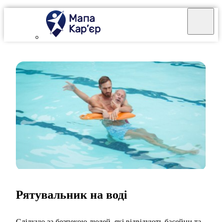
Рятувальник на воді
Слідкую за безпекою людей, які відвідують басейни та