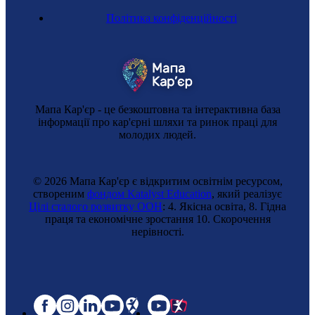
Політика конфіденційності
Мапа Кар'єр - це безкоштовна та інтерактивна база
інформації про кар'єрні шляхи та ринок праці для
молодих людей.
© 2026 Мапа Кар'єр є відкритим освітнім ресурсом,
створеним
фондом Katalyst Education
, який реалізує
Цілі сталого розвитку ООН
: 4. Якісна освіта, 8. Гідна
праця та економічне зростання 10. Cкорочення
нерівності.