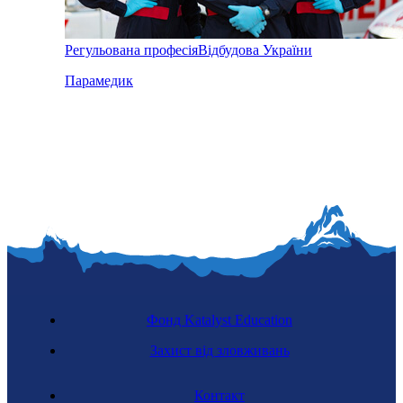
Регульована професія
Відбудова України
Парамедик
Фонд Katalyst Education
Захист від зловживань
Контакт