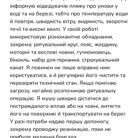
інформую відвідувачів пляжу про умови у
воді та на березі, тобто про температуру води
й повітря, швидкість вітру, видимість, зворотні
течії та високі хвилі. У своїй роботі
використовую різноманітне обладнання,
зокрема: рятувальний круг, пояс, жердину,
моторні та веслові човни, гучномовець,
бінокль, набір для пірнання, страхувальний
канат. Я повинен не лише вправно ним
користуватися, а й регулярно його чистити та
перевіряти технічний стан. Якщо помічаю
загрозу, негайно розпочинаю рятувальну
операцію. Я мушу швидко дістатися до
постраждалого вплав або на човні, витягти
його на поверхню й транспортувати на берег.
У разі потреби надаю першу допомогу,
зокрема проводжу реанімацію, поки не
прибуде медична бригада.