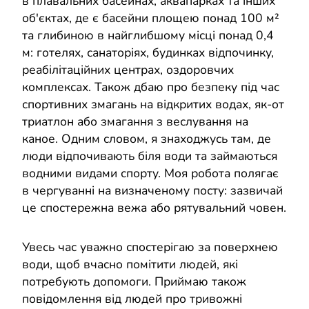
в плавальних басейнах, аквапарках та інших
об'єктах, де є басейни площею понад 100 м²
та глибиною в найглибшому місці понад 0,4
м: готелях, санаторіях, будинках відпочинку,
реабілітаційних центрах, оздоровчих
комплексах. Також дбаю про безпеку під час
спортивних змагань на відкритих водах, як-от
триатлон або змагання з веслування на
каное. Одним словом, я знаходжусь там, де
люди відпочивають біля води та займаються
водними видами спорту. Моя робота полягає
в чергуванні на визначеному посту: зазвичай
це спостережна вежа або рятувальний човен.
Увесь час уважно спостерігаю за поверхнею
води, щоб вчасно помітити людей, які
потребують допомоги. Приймаю також
повідомлення від людей про тривожні