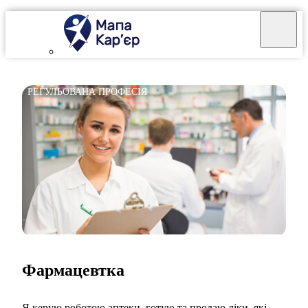
РЕГУЛЬОВАНА ПРОФЕСІЯ
Фармацевтка
Я керую роботою аптеки, готую та продаю ліки, які