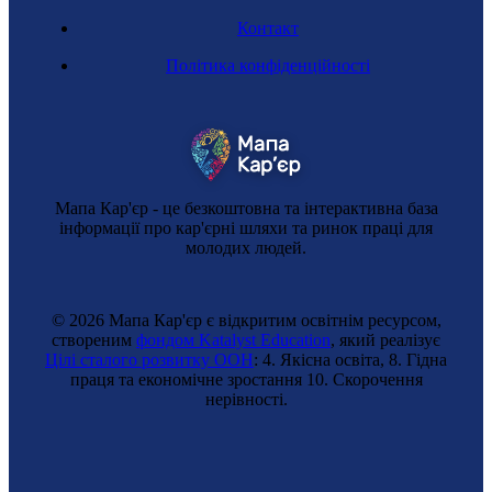
Контакт
Політика конфіденційності
Мапа Кар'єр - це безкоштовна та інтерактивна база
інформації про кар'єрні шляхи та ринок праці для
молодих людей.
© 2026 Мапа Кар'єр є відкритим освітнім ресурсом,
створеним
фондом Katalyst Education
, який реалізує
Цілі сталого розвитку ООН
: 4. Якісна освіта, 8. Гідна
праця та економічне зростання 10. Cкорочення
нерівності.