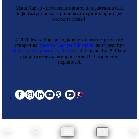
Мапа Кар'єр - це безкоштовна та інтерактивна база
інформації про кар'єрні шляхи та ринок праці для
молодих людей.
© 2026 Мапа Кар'єр є відкритим освітнім ресурсом,
створеним
фондом Katalyst Education
, який реалізує
Цілі сталого розвитку ООН
: 4. Якісна освіта, 8. Гідна
праця та економічне зростання 10. Cкорочення
нерівності.