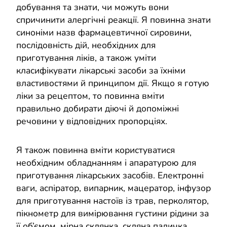
добування та знати, чи можуть вони
спричинити алергічні реакції. Я повинна знати
синоніми назв фармацевтичної сировини,
послідовність дій, необхідних для
приготування ліків, а також уміти
класифікувати лікарські засоби за їхніми
властивостями й принципом дії. Якщо я готую
ліки за рецептом, то повинна вміти
правильно добирати діючі й допоміжні
речовини у відповідних пропорціях.
Я також повинна вміти користуватися
необхідним обладнанням і апаратурою для
приготування лікарських засобів. Електронні
ваги, аспіратор, випарник, мацератор, інфузор
для приготування настоїв із трав, перколятор,
пікнометр для вимірювання густини рідини за
її об’ємом, мірна склянка, скляна паличка,