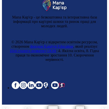
Мапа Кар'єр - це безкоштовна та інтерактивна база
інформації про кар'єрні шляхи та ринок праці для
молодих людей.
© 2026 Мапа Кар'єр є відкритим освітнім ресурсом,
створеним
фондом Katalyst Education
, який реалізує
Цілі сталого розвитку ООН
: 4. Якісна освіта, 8. Гідна
праця та економічне зростання 10. Cкорочення
нерівності.