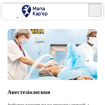
РЕГУЛЬОВАНА ПРОФЕСІЯ
Анестезіологиня
Знеболюю пацієнтів під час процедур і операцій, а