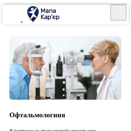
РЕГУЛЬОВАНА ПРОФЕСІЯ
Офтальмологиня
Я розпізнаю та лікую хвороби органів зору.