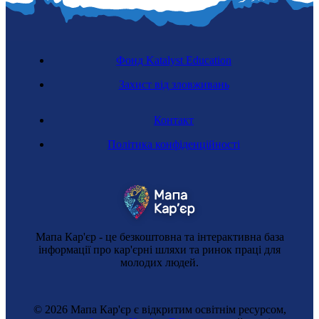
Фонд Katalyst Education
Захист від зловживань
Контакт
Політика конфіденційності
Мапа Кар'єр - це безкоштовна та інтерактивна база
інформації про кар'єрні шляхи та ринок праці для
молодих людей.
© 2026 Мапа Кар'єр є відкритим освітнім ресурсом,