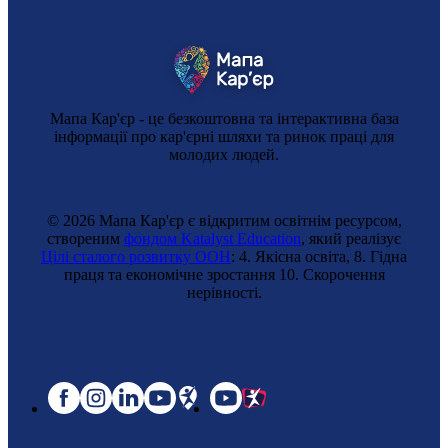
Мапа Кар'єр - це безкоштовна та інтерактивна база
інформації про кар'єрні шляхи та ринок праці для
молодих людей.
© 2026 Мапа Кар'єр є відкритим освітнім ресурсом,
створеним
фондом Katalyst Education
, який реалізує
Цілі сталого розвитку ООН
: 4. Якісна освіта, 8. Гідна
праця та економічне зростання 10. Cкорочення
нерівності.