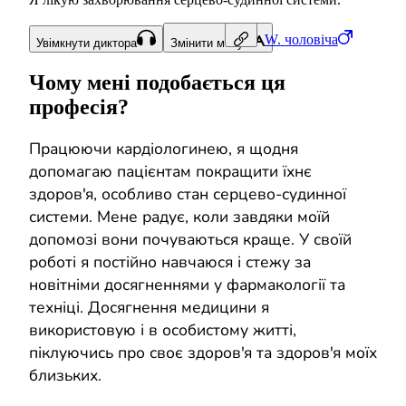
W.
чоловіча
Увімкнути диктора
Змінити мову
Чому мені подобається ця
професія?
Працюючи кардіологинею, я щодня
допомагаю пацієнтам покращити їхнє
здоров'я, особливо стан серцево-судинної
системи. Мене радує, коли завдяки моїй
допомозі вони почуваються краще. У своїй
роботі я постійно навчаюся і стежу за
новітніми досягненнями у фармакології та
техніці. Досягнення медицини я
використовую і в особистому житті,
піклуючись про своє здоров'я та здоров'я моїх
близьких.