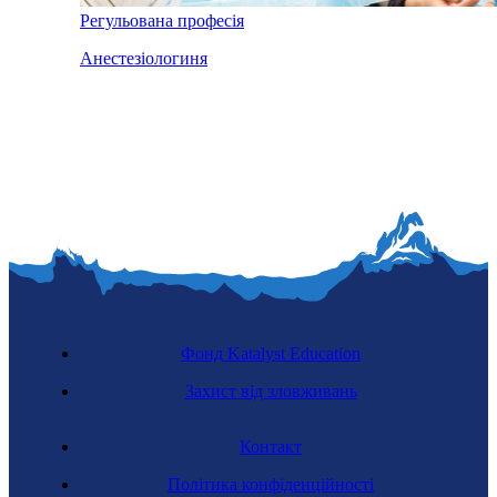
Регульована професія
Анестезіологиня
Фонд Katalyst Education
Захист від зловживань
Контакт
Політика конфіденційності