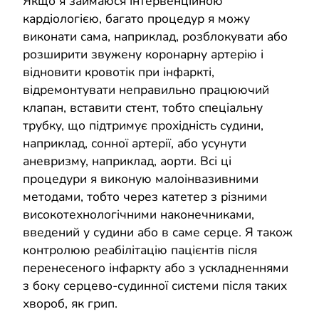
Якщо я займаюся інтервенційною
кардіологією, багато процедур я можу
виконати сама, наприклад, розблокувати або
розширити звужену коронарну артерію і
відновити кровотік при інфаркті,
відремонтувати неправильно працюючий
клапан, вставити стент, тобто спеціальну
трубку, що підтримує прохідність судини,
наприклад, сонної артерії, або усунути
аневризму, наприклад, аорти. Всі ці
процедури я виконую малоінвазивними
методами, тобто через катетер з різними
високотехнологічними наконечниками,
введений у судини або в саме серце. Я також
контролюю реабілітацію пацієнтів після
перенесеного інфаркту або з ускладненнями
з боку серцево-судинної системи після таких
хвороб, як грип.