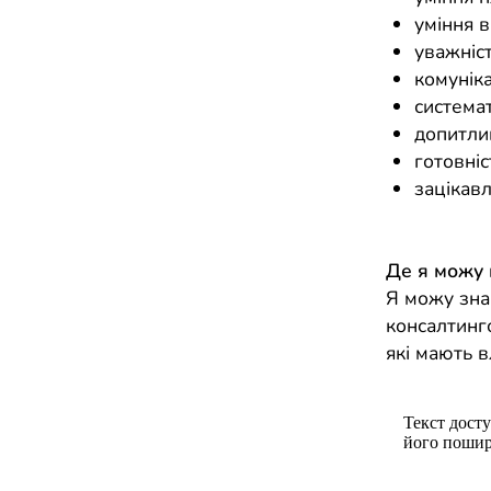
уміння 
уважніст
комуніка
системат
допитлив
готовніс
зацікавл
Де я можу
Я можу знай
консалтинг
які мають в
Текст досту
його пошир