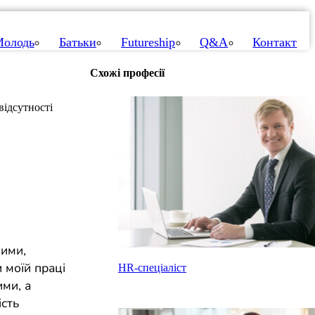
олодь
Батьки
Futureship
Q&A
Контакт
Схожі професії
відсутності
вими,
 моїй праці
HR-спеціаліст
ми, а
ість