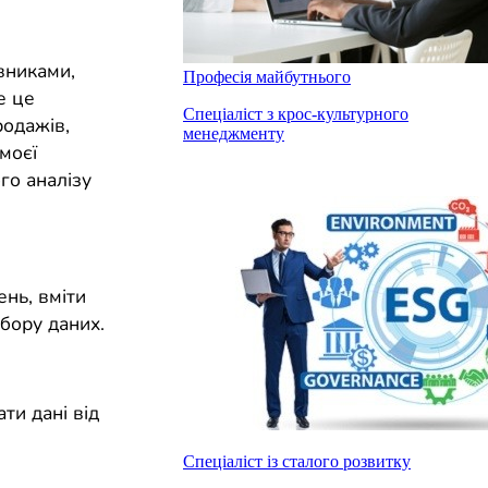
вниками,
Професія майбутнього
е це
Спеціаліст з крос-культурного
родажів,
менеджменту
 моєї
го аналізу
ень, вміти
бору даних.
ти дані від
Спеціаліст із сталого розвитку