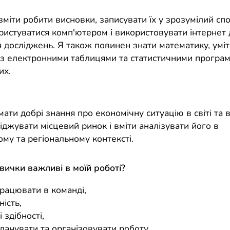
міти робити висновки, записувати їх у зрозумілий спо
ристуватися комп'ютером і використовувати інтернет 
 досліджень. Я також повинен знати математику, умі
з електронними таблицями та статистичними програ
их.
ати добрі знання про економічну ситуацію в світі та в
джувати місцевий ринок і вміти аналізувати його в
му та регіональному контексті.
авички важливі в моїй роботі?
працювати в команді,
ність,
і здібності,
ланувати та організовувати роботу,