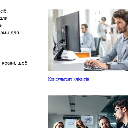
сіб,
для
ти
мами для
 країні, щоб
Консультант клієнтів