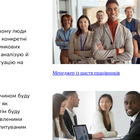
 чому люди
 конкретні
ринкових
 аналізую й
туацію на
Менеджер із щастя працівників
 чином буду
 як
тім буду
товленими
опитуваним