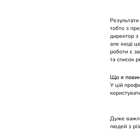
Результати
тобто з пр
директор з
але іноді ц
роботи є зв
та список 
Що я повин
У цій проф
користуват
Дуже важли
людей з рі