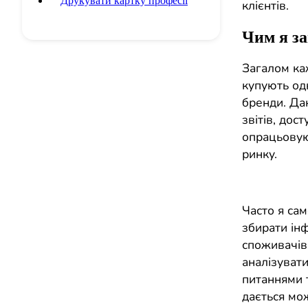
Друкувати картку професії
клієнтів.
Чим я з
Загалом ка
купують одн
бренди. Да
звітів, дос
опрацьовую,
ринку.
Часто я са
збирати ін
споживачів,
аналізувати
питаннями т
дається мо