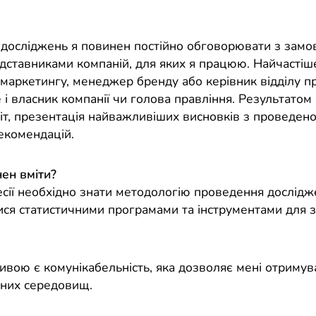
 досліджень я повинен постійно обговорювати з замо
едставниками компаній, для яких я працюю. Найчастіш
 маркетингу, менеджер бренду або керівник відділу п
е і власник компанії чи голова правління. Результатом
іт, презентація найважливіших висновків з проведено
рекомендацій.
ен вміти?
есії необхідно знати методологію проведення дослідж
ися статистичними програмами та інструментами для з
вою є комунікабельність, яка дозволяє мені отримува
зних середовищ.