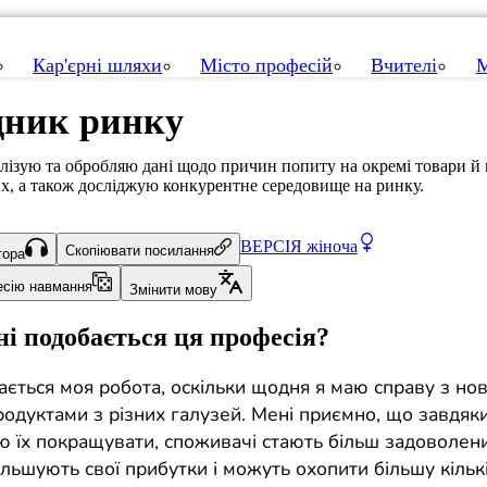
Кар'єрні шляхи
Місто професій
Вчителі
М
дник ринку
лізую та обробляю дані щодо причин попиту на окремі товари й 
х, а також досліджую конкурентне середовище на ринку.
ВЕРСІЯ
жіноча
Скопіювати посилання
тора
есію навмання
Змінити мову
і подобається ця професія?
ається моя робота, оскільки щодня я маю справу з но
одуктами з різних галузей. Мені приємно, що завдяки
ю їх покращувати, споживачі стають більш задоволени
ільшують свої прибутки і можуть охопити більшу кільк