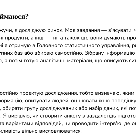
аймаюся?
жучи, я досліджую ринок. Моє завдання — з’ясувати,
і продукти, а інші — ні, а також що вони думають про
ні я отримую з Головного статистичного управління, 
тупних баз або збираю самостійно. Зібрану інформацію
 а потім готую аналітичні матеріали, що описують си
мостійно проєктую дослідження, тобто визначаю, яким
формацію, опитувати людей, оцінювати їхню поведінку
 обирати групу досліджуваних або набір даних, які по
. Я вирішую, чи створити анкету з заздалегідь підго
а варіантами відповідей, чи проводити інтерв'ю, де 
жливість вільно висловлюватися.