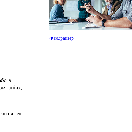
Фандрайзер
або в
омпаніях,
Якщо хочеш