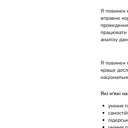
Я повинен в
вправно ко
проведення
працювати 
аналізу дан
Я повинен м
краще дослі
національно
Які м'які н
уміння 
самостій
лідерськ
уміння п