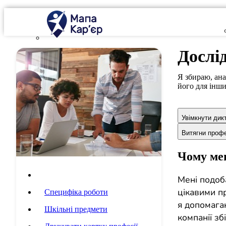
Дослі
Я збираю, ана
його для інши
Увімкнути дик
Витягни проф
Чому мен
Опис професії
Мені подоб
цікавими пр
Специфіка роботи
я допомага
Шкільні предмети
компанії зб