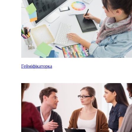
Гейміфікаторка