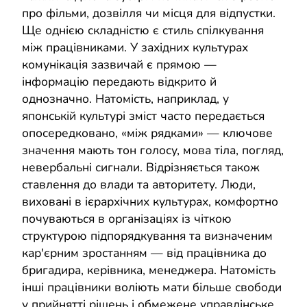
про фільми, дозвілля чи місця для відпустки.
Ще однією складністю є стиль спілкування
між працівниками. У західних культурах
комунікація зазвичай є прямою —
інформацію передають відкрито й
однозначно. Натомість, наприклад, у
японській культурі зміст часто передається
опосередковано, «між рядками» — ключове
значення мають тон голосу, мова тіла, погляд,
невербальні сигнали. Відрізняється також
ставлення до влади та авторитету. Люди,
виховані в ієрархічних культурах, комфортно
почуваються в організаціях із чіткою
структурою підпорядкування та визначеним
кар'єрним зростанням — від працівника до
бригадира, керівника, менеджера. Натомість
інші працівники воліють мати більше свободи
у прийнятті рішень і обмежене управлінське