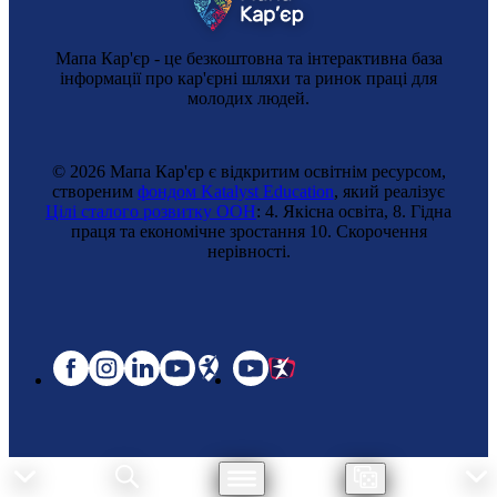
Мапа Кар'єр - це безкоштовна та інтерактивна база
інформації про кар'єрні шляхи та ринок праці для
молодих людей.
© 2026 Мапа Кар'єр є відкритим освітнім ресурсом,
створеним
фондом Katalyst Education
, який реалізує
Цілі сталого розвитку ООН
: 4. Якісна освіта, 8. Гідна
праця та економічне зростання 10. Cкорочення
нерівності.