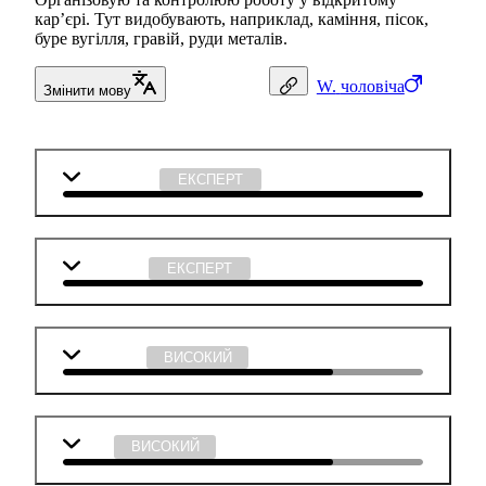
кар’єрі. Тут видобувають, наприклад, каміння, пісок,
буре вугілля, гравій, руди металів.
W.
чоловіча
Змінити мову
Математика
ЕКСПЕРТ
Технології
ЕКСПЕРТ
Географія
ВИСОКИЙ
Хімія
ВИСОКИЙ