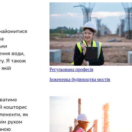
знайомитися
ма
ьки
ення води,
ту. Я також
 якій
Регульована професія
е
Інженерка будівництва мостів
уватиме
й кошторис
елементи, як
нім рухом
ваною