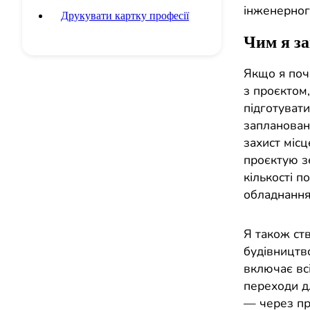
інженерног
Друкувати картку професії
Чим я з
Якщо я поч
з проєктом,
підготувати
заплановани
захист міс
проєктую зе
кількості п
обладнання
Я також ст
будівництв
включає всі
переходи д
— через пр