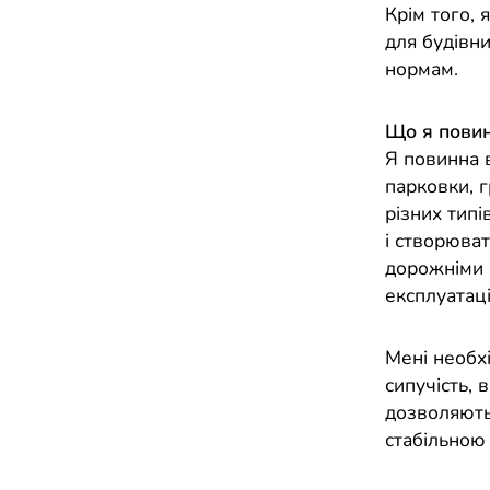
Крім того, 
для будівни
нормам.
Що я повин
Я повинна в
парковки, г
різних типі
і створюва
дорожніми о
експлуатаці
Мені необхід
сипучість, 
дозволяють
стабільною