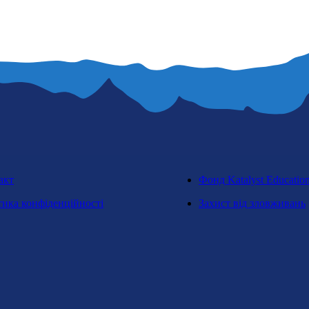
акт
Фонд Katalyst Educatio
тика конфіденційності
Захист від зловживань