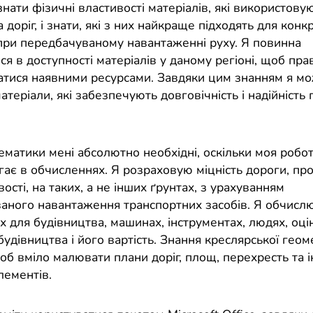
нати фізичні властивості матеріалів, які використову
 доріг, і знати, які з них найкраще підходять для конк
 при передбачуваному навантаженні руху. Я повинна
ся в доступності матеріалів у даному регіоні, щоб пр
тися наявними ресурсами. Завдяки цим знанням я м
атеріали, які забезпечують довговічність і надійність
ематики мені абсолютно необхідні, оскільки моя робо
гає в обчисленнях. Я розраховую міцність дороги, пр
вості, на таких, а не інших ґрунтах, з урахуванням
аного навантаження транспортних засобів. Я обчисл
х для будівництва, машинах, інструментах, людях, оц
будівництва і його вартість. Знання креслярської геоме
об вміло малювати плани доріг, площ, перехресть та 
лементів.