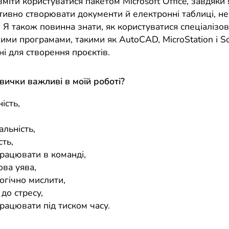
міти користуватися пакетом Microsoft Office, завдяки
ивно створювати документи й електронні таблиці, нео
. Я також повинна знати, як користуватися спеціалізо
ми програмами, такими як AutoCAD, MicroStation і Sofi
і для створення проєктів.
авички важливі в моїй роботі?
ість,
,
альність,
сть,
працювати в команді,
ова уява,
огічно мислити,
 до стресу,
рацювати під тиском часу.