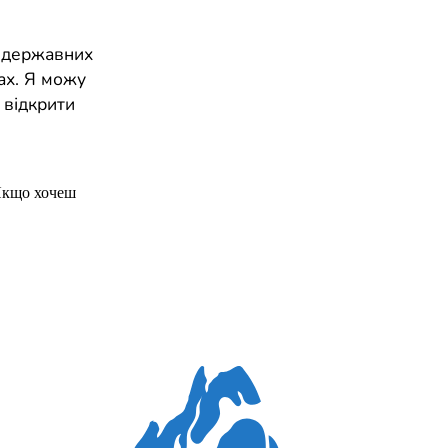
, державних
ах. Я можу
 відкрити
Якщо хочеш