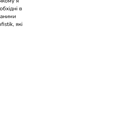
 якому я
бхідні в
ваними
stik, які