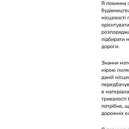
Я повинна з
будівництва
місцевості
орієнтувати
розпоряджа
підбирати м
дороги.
Знання мат
мірою поля
даній місце
передбачув
в матеріала
тривалості 
потрібне, щ
дорожніх е