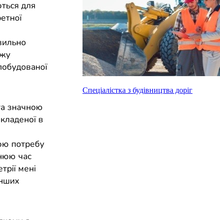
ються для
ретної
авильно
ожу
 побудованої
Спеціалістка з будівництва доріг
та значною
окладеної в
юю потребу
інюю час
трії мені
інших