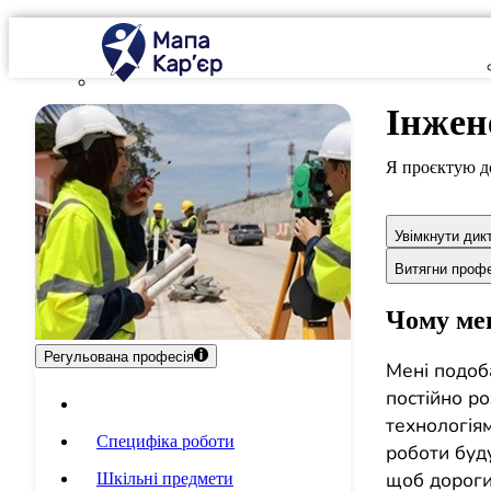
Інжен
Я проєктую д
Увімкнути дик
Витягни проф
Чому мен
Регульована професія
Мені подоб
постійно р
Опис професії
технологія
Специфіка роботи
роботи буду
щоб дороги
Шкільні предмети