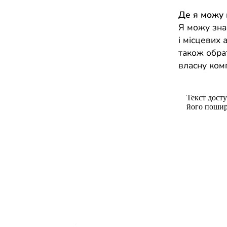
Де я можу
Я можу зна
і місцевих 
також обра
власну ком
Текст досту
його пошир