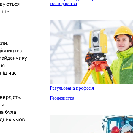
овуються
господарства
нним
зли,
дівництва
 майданчику
ня
під час
Регульована професія
вердість,
Геодезистка
ня
на була
дних умов.