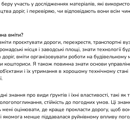
я беру участь у дослідженнях матеріалів, які використ
цтва доріг, і перевіряю, чи відповідають вони всім чи
на вміти?
міти проєктувати дороги, перехрестя, транспортні ву
ромадські місця і заводські площі, знати технології бу
в доріг, вміти організовувати роботи на будівельному
ти кошториси. Я також повинна знати основи управлін
б’єктами і їх утримання в хорошому технічному стані 
ї.
ні знання про види ґрунтів і їхні властивості, такі як т
вологопоглинання, стійкість до погодних умов. Ці знан
 мені оцінювати, де краще прокласти дорогу, щоб во
 і якомога менше піддавалася руйнівному впливу пого