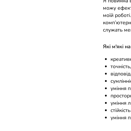
Я повинна в
можу ефект
моїй роботі
комп’ютерни
служать мен
Які м'які н
креативн
точність
відповід
сумлінні
уміння 
простор
уміння л
стійкість
уміння п