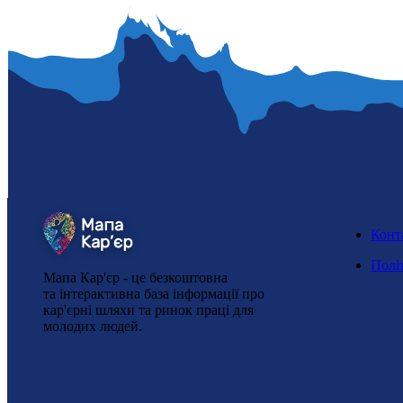
Конт
Полі
Мапа Кар'єр - це безкоштовна
та інтерактивна база інформації про
кар'єрні шляхи та ринок праці для
молодих людей.