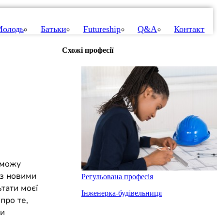
олодь
Батьки
Futureship
Q&A
Контакт
Схожі професії
 можу
 з новими
Регульована професія
тати моєї
Інженерка-будівельниця
про те,
ми