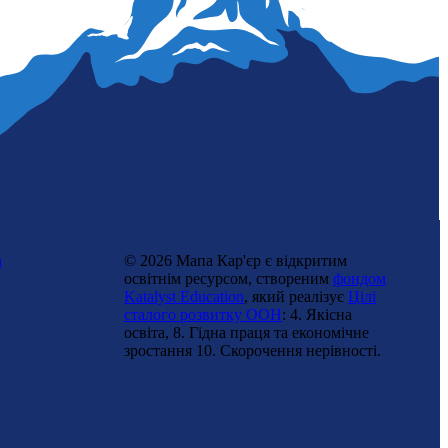
n
© 2026 Мапа Кар'єр є відкритим
освітнім ресурсом, створеним
фондом
Katalyst Education
, який реалізує
Цілі
сталого розвитку ООН
: 4. Якісна
освіта, 8. Гідна праця та економічне
зростання 10. Cкорочення нерівності.