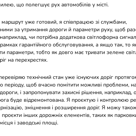
илею, що полегшує рух автомобілів у місті.
 маршрут уже готовий, я співпрацюю зі службами,
ьними за утримання дороги й параметри руху, щоб раз
наприклад, чи потрібна додаткова світлофорна сигнал
рамках гарантійного обслуговування, а якщо так, то я
ти параметри, тобто як довго має тривати зелене світ
іг на перехрестях.
 перевіряю технічний стан уже існуючих доріг протяго
го періоду, щоб вчасно помітити можливі проблеми, н
дороги, і запропонувати захисні рішення, наприклад, о
рога буде відремонтована. Я проєктую і контролюю ре
рнізацію, зміцнення і розширення доріг. Я можу тако
 проєкти інших дорожніх елементів, таких як парковк
місця і заводські площі.