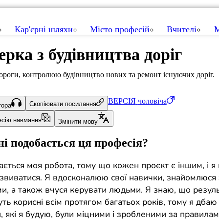
Кар'єрні шляхи
Місто професій
Вчителі
М
ерка з будівництва доріг
ороги, контролюю будівництво нових та ремонт існуючих доріг.
ВЕРСІЯ
чоловіча
Скопіювати посилання
тора
есію навмання
Змінити мову
і подобається ця професія?
ається моя робота, тому що кожен проєкт є іншим, і я
озвиватися. Я вдосконалюю свої навички, знайомлюся
ми, а також вчуся керувати людьми. Я знаю, що резуль
ть корисні всім протягом багатьох років, тому я дбаю 
, які я будую, були міцними і зробленими за правила