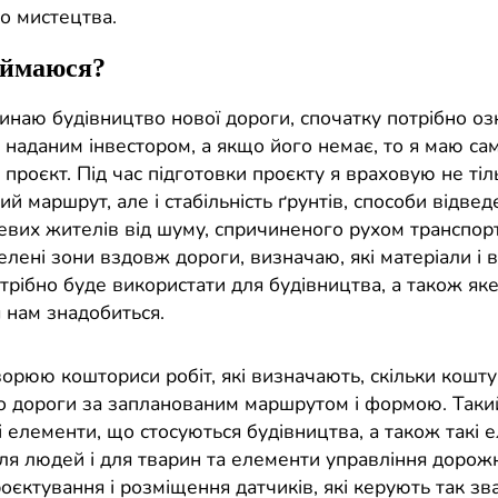
о мистецтва.
аймаюся?
инаю будівництво нової дороги, спочатку потрібно о
 наданим інвестором, а якщо його немає, то я маю са
 проєкт. Під час підготовки проєкту я враховую не тіл
й маршрут, але і стабільність ґрунтів, способи відвед
цевих жителів від шуму, спричиненого рухом транспор
лені зони вздовж дороги, визначаю, які матеріали і в
отрібно буде використати для будівництва, а також як
 нам знадобиться.
ворюю кошториси робіт, які визначають, скільки кошт
о дороги за запланованим маршрутом і формою. Таки
 елементи, що стосуються будівництва, а також такі 
ля людей і для тварин та елементи управління дорож
оєктування і розміщення датчиків, які керують так з