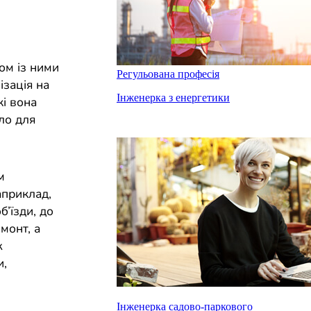
ом із ними
Регульована професія
ізація на
Інженерка з енергетики
кі вона
ло для
м
априклад,
б’їзди, до
монт, а
ж
и,
Інженерка садово-паркового