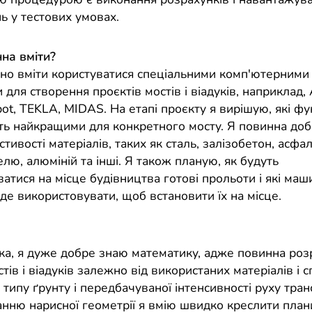
ь у тестових умовах.
на вміти?
бно вміти користуватися спеціальними комп'ютерними
для створення проєктів мостів і віадуків, наприклад,
obot, TEKLA, MIDAS. На етапі проєкту я вирішую, які ф
ть найкращими для конкретного мосту. Я повинна доб
стивості матеріалів, таких як сталь, залізобетон, асфа
келю, алюміній та інші. Я також планую, як будуть
атися на місце будівництва готові прольоти і які маш
де використовувати, щоб встановити їх на місце.
ка, я дуже добре знаю математику, адже повинна роз
стів і віадуків залежно від використаних матеріалів і 
, типу ґрунту і передбачуваної інтенсивності руху тран
анню нарисної геометрії я вмію швидко креслити пла