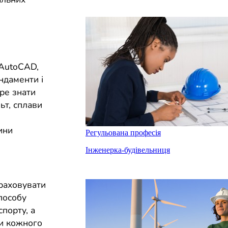
 AutoCAD,
ундаменти і
ре знати
льт, сплави
ини
Регульована професія
Інженерка-будівельниця
раховувати
способу
спорту, а
ни кожного