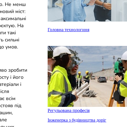
во. Не менш
новий міст:
 максимальні
оєктую. На
Головна технологиня
ти такі
ть сильні
до умов.
иво зробити
сту і його
теріали і
ісля
ає всім
стояв під
Регульована професія
ашин,
але
Інженерка з будівництва доріг
альних