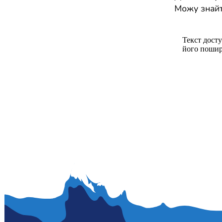
Можу знайт
Текст досту
його пошир