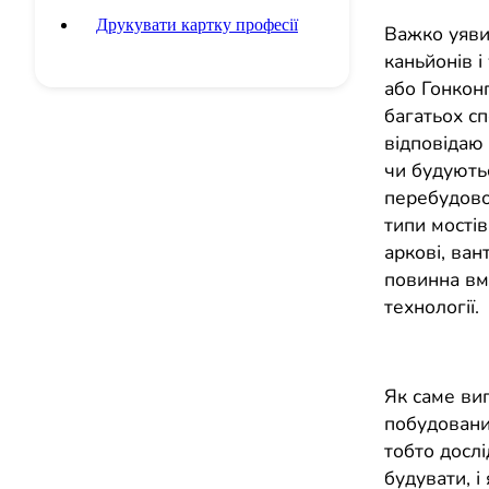
Друкувати картку професії
Важко уявит
каньйонів і
або Гонконг
багатьох сп
відповідаю 
чи будують
перебудовою
типи мостів:
аркові, вант
повинна вмі
технології.
Як саме виг
побудовани
тобто дослі
будувати, і