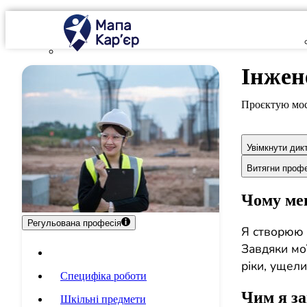
Інжен
Проєктую мос
Увімкнути дик
Витягни проф
Чому мен
Регульована професія
Я створюю м
Завдяки мо
Опис професії
ріки, ущели
Специфіка роботи
Чим я з
Шкільні предмети