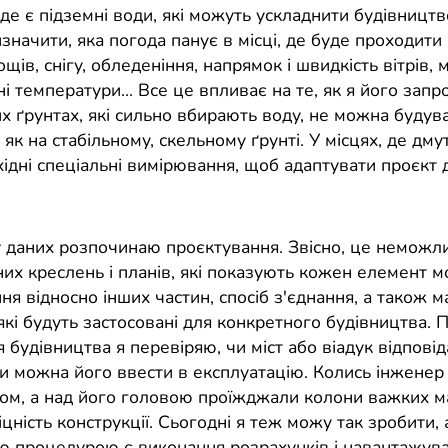
де є підземні води, які можуть ускладнити будівницт
начити, яка погода панує в місці, де буде проходити 
ощів, снігу, обледеніння, напрямок і швидкість вітрів,
ні температури… Все це впливає на те, як я його запр
х ґрунтах, які сильно вбирають воду, не можна будува
, як на стабільному, скельному ґрунті. У місцях, де дму
хідні спеціальні вимірювання, щоб адаптувати проєкт 
у даних розпочинаю проєктування. Звісно, це неможл
их креслень і планів, які показують кожен елемент мо
я відносно інших частин, спосіб з'єднання, а також ма
 які будуть застосовані для конкретного будівництва. П
будівництва я перевіряю, чи міст або віадук відповід
и можна його ввести в експлуатацію. Колись інженер 
ом, а над його головою проїжджали колони важких м
цність конструкції. Сьогодні я теж можу так зробити, 
ю процедурою є виконання розрахунків і навантажув