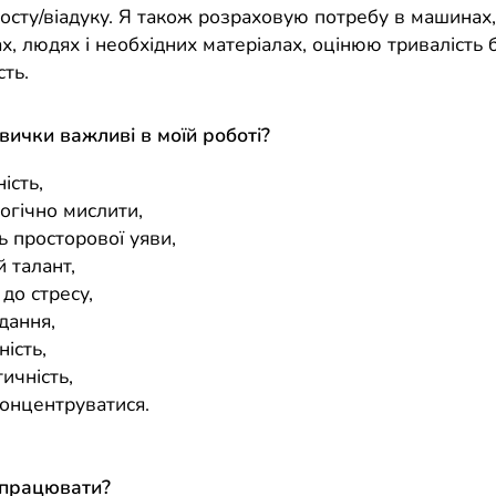
осту/віадуку. Я також розраховую потребу в машинах,
х, людях і необхідних матеріалах, оцінюю тривалість 
сть.
авички важливі в моїй роботі?
ість,
огічно мислити,
ь просторової уяви,
 талант,
 до стресу,
дання,
ність,
ичність,
концентруватися.
 працювати?