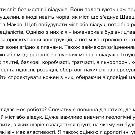
и світ без мостів і віадуків. Вони полегшують нам пе
 ущелин, а іноді навіть морів, як міст, що з'єднує Шве
 з Макао. Щоб побудувати міст або віадук, потрібна р
еціалістів. Однією з них є я – інженерка з будівництва
за проєктування конструкцій, а потім контролюю їх і 
ся вони згідно з планами. Також займаюся зміцнення
 або модернізацією існуючих мостів і віадуків. Існуют
 плитні, балкові, коробчасті, ґратчасті, вільноопорні, к
ові та підвісні, розвідні, обертові, нахильні та пересувні
ти спроєктувати кожен з них, обираючи відповідні ма
лядає моя робота? Спочатку я повинна дізнатися, де 
й міст або віадук. Дуже важливо вивчити геологічні 
дити, з яких шарів складається ґрунт, на якому ми бу
 які він має властивості. Я також оцінюю гідрологічні 