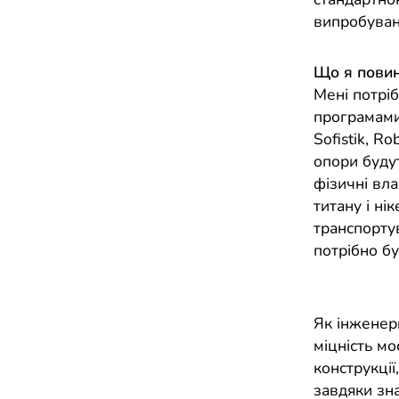
випробуван
Що я повин
Мені потрі
програмами 
Sofistik, R
опори буду
фізичні вла
титану і ні
транспортув
потрібно бу
Як інженер
міцність мо
конструкції
завдяки зн