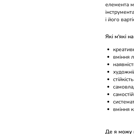
елемента м
інструмента
і його варті
Які м'які н
креативн
вміння л
наявніст
художній
стійкість
самовла
самостій
системат
вміння 
Де я можу