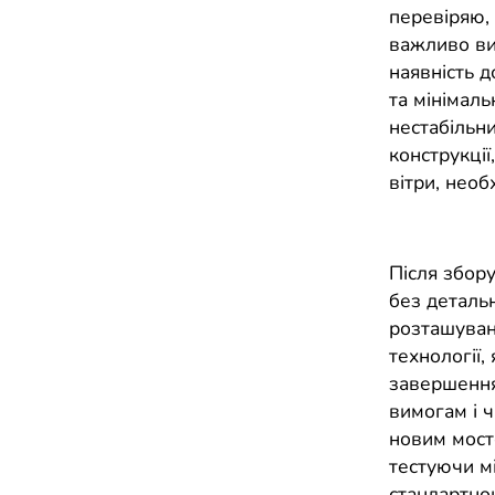
перевіряю, 
важливо виз
наявність д
та мінімаль
нестабільни
конструкції
вітри, необ
Після збор
без детальн
розташуванн
технології,
завершення 
вимогам і ч
новим мост
тестуючи мі
стандартно