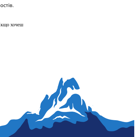
остів.
Якщо хочеш