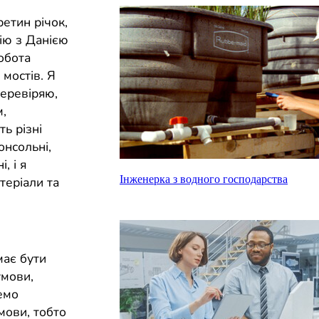
ретин річок,
цію з Данією
обота
 мостів. Я
перевіряю,
м,
ь різні
онсольні,
, і я
Інженерка з водного господарства
теріали та
має бути
умови,
демо
умови, тобто