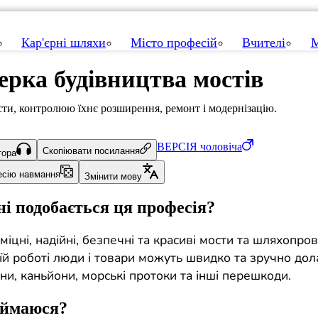
Кар'єрні шляхи
Місто професій
Вчителі
М
ерка будівництва мостів
ти, контролюю їхнє розширення, ремонт і модернізацію.
ВЕРСІЯ
чоловіча
Скопіювати посилання
тора
есію навмання
Змінити мову
і подобається ця професія?
іцні, надійні, безпечні та красиві мости та шляхопров
їй роботі люди і товари можуть швидко та зручно дол
ни, каньйони, морські протоки та інші перешкоди.
аймаюся?