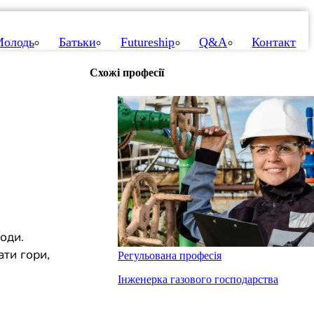
олодь
Батьки
Futureship
Q&A
Контакт
Схожі професії
оди.
ати гори,
Регульована професія
Інженерка газового господарства